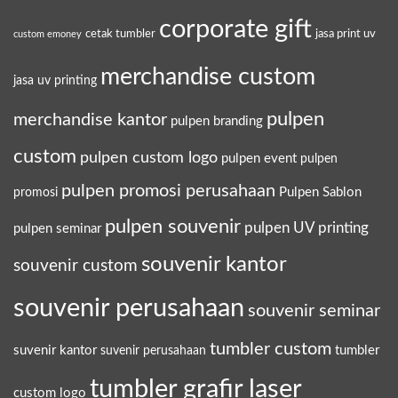
corporate gift
cetak tumbler
jasa print uv
custom emoney
merchandise custom
jasa uv printing
pulpen
merchandise kantor
pulpen branding
custom
pulpen custom logo
pulpen event
pulpen
pulpen promosi perusahaan
Pulpen Sablon
promosi
pulpen souvenir
pulpen UV printing
pulpen seminar
souvenir kantor
souvenir custom
souvenir perusahaan
souvenir seminar
tumbler custom
suvenir kantor
tumbler
suvenir perusahaan
tumbler grafir laser
custom logo