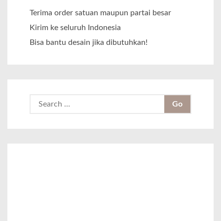
Terima order satuan maupun partai besar
Kirim ke seluruh Indonesia
Bisa bantu desain jika dibutuhkan!
S
e
a
r
c
h
f
o
r