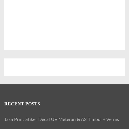
:
RECENT POSTS
Jasa Print Stiker Decal UV Meteran & A3 Timbul + Vernis