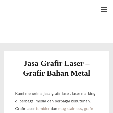
S
LYTRO.ID
Percetakan | Print UV | Grafir Laser | Digital Printing | Souvenir Custom
k
M
i
e
p
n
t
u
o
c
o
Jasa Grafir Laser –
n
Grafir Bahan Metal
t
e
n
Kami menerima jasa grafir laser, laser marking
t
di berbagai media dan berbagai kebutuhan.
Grafir laser
tumbler
dan
mug stainless
,
grafir