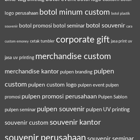
botol minum custom
logo perusahaan
botol plastik
botol souvenir
botol promosi
botol seminar
souvenir
cara
corporate gift
cetak tumbler
jasa print uv
custom emoney
merchandise custom
jasa uv printing
pulpen
merchandise kantor
pulpen branding
custom
pulpen custom logo
pulpen event
pulpen
pulpen promosi perusahaan
Pulpen Sablon
promosi
pulpen souvenir
pulpen UV printing
pulpen seminar
souvenir kantor
souvenir custom
souvenir perusahaan
souvenir seminar