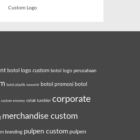
Custom Logo
ent
botol logo custom
botol logo perusahaan
om
botol promosi
botol
botol plastik souvenir
corporate
cetak tumbler
a custom emoney
merchandise custom
g
pulpen custom
pulpen
en branding