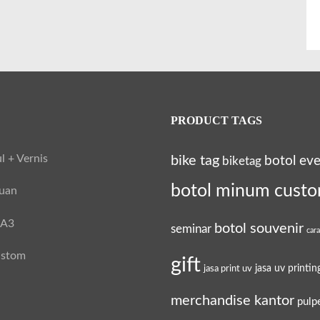
PRODUCT TAGS
l + Vernis
bike tag
botol ev
biketag
botol minum cust
tuan
 A3
botol souvenir
seminar
car
ustom
gift
jasa uv printin
jasa print uv
merchandise kantor
pulp