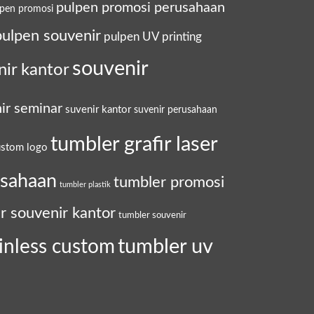
pulpen promosi perusahaan
lpen promosi
pulpen souvenir
pulpen UV printing
souvenir
nir kantor
ir seminar
suvenir kantor
suvenir perusahaan
tumbler grafir laser
ustom logo
usahaan
tumbler promosi
tumbler plastik
r souvenir kantor
tumbler souvenir
tumbler uv
inless custom