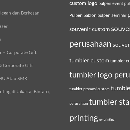
custom logo
pulpen event
pu
legan dan Berkesan
Pulpen Sablon
pulpen seminar
aser
souve
souvenir custom
m
perusahaan
souven
 – Corporate Gift
tumbler custom
tumbler c
& Corporate Gift
tumbler logo per
SMU Atau SMK
tumble
tumbler promosi custom
ing di Jakarta, Bintaro,
tumbler sta
perusahaan
printing
uv printing