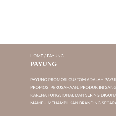
S
LYTRO.ID
Percetakan | Print UV | Grafir Laser | Digital Printing | So
k
i
p
t
o
c
HOME
/ PAYUNG
o
PAYUNG
n
t
PAYUNG PROMOSI CUSTOM ADALAH PAYUN
e
PROMOSI PERUSAHAAN. PRODUK INI SAN
n
KARENA FUNGSIONAL DAN SERING DIGUNA
t
MAMPU MENAMPILKAN BRANDING SECARA 