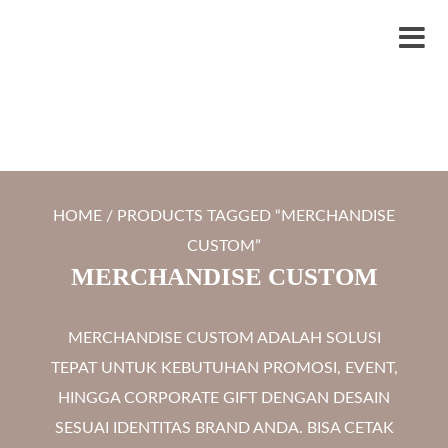
S
LYTRO.ID
Percetakan | Print UV | Grafir Laser | Digital Printing | Souvenir Custom
k
M
i
e
p
n
t
u
o
c
HOME
/ PRODUCTS TAGGED “MERCHANDISE
o
CUSTOM”
n
MERCHANDISE CUSTOM
t
e
MERCHANDISE CUSTOM ADALAH SOLUSI
n
TEPAT UNTUK KEBUTUHAN PROMOSI, EVENT,
t
HINGGA CORPORATE GIFT DENGAN DESAIN
SESUAI IDENTITAS BRAND ANDA. BISA CETAK