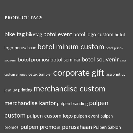
PRODUCT TAGS
bike tag
botol event
biketag
botol logo custom
botol
botol minum custom
logo perusahaan
botol plastik
botol souvenir
botol promosi
botol seminar
souvenir
cara
corporate gift
cetak tumbler
jasa print uv
custom emoney
merchandise custom
jasa uv printing
pulpen
merchandise kantor
pulpen branding
custom
pulpen custom logo
pulpen event
pulpen
pulpen promosi perusahaan
Pulpen Sablon
promosi