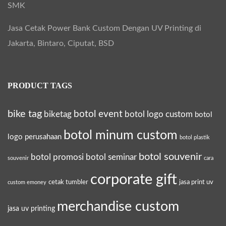
SMK
Jasa Cetak Power Bank Custom Dengan UV Printing di
Jakarta, Bintaro, Ciputat, BSD
PRODUCT TAGS
bike tag
botol event
biketag
botol logo custom
botol
botol minum custom
logo perusahaan
botol plastik
botol souvenir
botol promosi
botol seminar
souvenir
cara
corporate gift
cetak tumbler
jasa print uv
custom emoney
merchandise custom
jasa uv printing