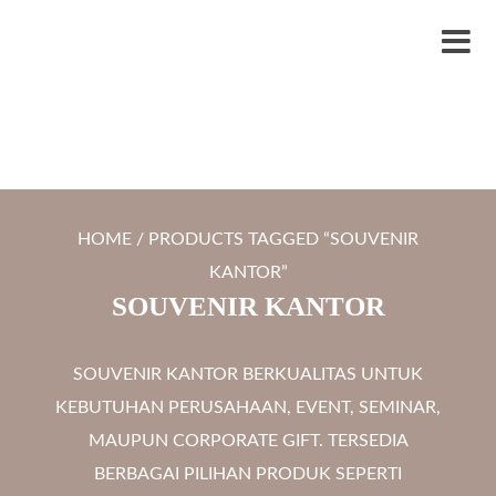
S
LYTRO.ID
Percetakan | Print UV | Grafir Laser | Digital Printing | Souvenir Custom
k
M
i
e
p
n
t
u
o
c
HOME
/ PRODUCTS TAGGED “SOUVENIR
o
KANTOR”
n
SOUVENIR KANTOR
t
e
SOUVENIR KANTOR BERKUALITAS UNTUK
n
KEBUTUHAN PERUSAHAAN, EVENT, SEMINAR,
t
MAUPUN CORPORATE GIFT. TERSEDIA
BERBAGAI PILIHAN PRODUK SEPERTI