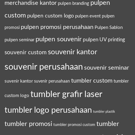
pulpen
merchandise kantor
pulpen branding
custom
pulpen custom logo
pulpen event
pulpen
pulpen promosi perusahaan
Pulpen Sablon
promosi
pulpen souvenir
pulpen UV printing
pulpen seminar
souvenir kantor
souvenir custom
souvenir perusahaan
souvenir seminar
tumbler custom
suvenir kantor
tumbler
suvenir perusahaan
tumbler grafir laser
custom logo
tumbler logo perusahaan
tumbler plastik
tumbler promosi
tumbler
tumbler promosi custom