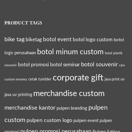
PRODUCT TAGS
bike tag
botol event
biketag
botol logo custom
botol
botol minum custom
logo perusahaan
botol plastik
botol souvenir
botol promosi
botol seminar
souvenir
cara
corporate gift
cetak tumbler
jasa print uv
custom emoney
merchandise custom
jasa uv printing
pulpen
merchandise kantor
pulpen branding
custom
pulpen custom logo
pulpen event
pulpen
pulpen promosi perusahaan
Pulpen Sablon