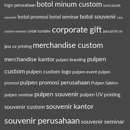
botol minum custom
logo perusahaan
botol plastik
botol souvenir
botol promosi
botol seminar
souvenir
cara
corporate gift
cetak tumbler
jasa print uv
custom emoney
merchandise custom
jasa uv printing
pulpen
merchandise kantor
pulpen branding
custom
pulpen custom logo
pulpen event
pulpen
pulpen promosi perusahaan
Pulpen Sablon
promosi
pulpen souvenir
pulpen UV printing
pulpen seminar
souvenir kantor
souvenir custom
souvenir perusahaan
souvenir seminar