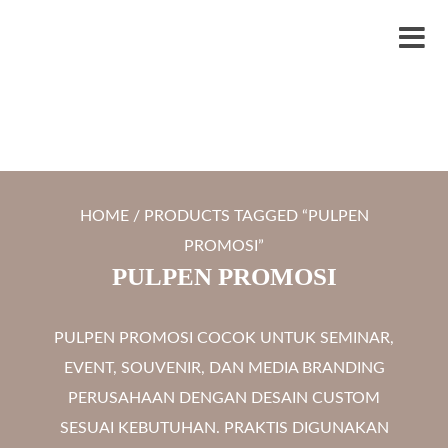
S
LYTRO.ID
Percetakan | Print UV | Grafir Laser | Digital Printing | Souvenir Custom
k
M
i
e
p
n
t
u
o
c
HOME
/ PRODUCTS TAGGED “PULPEN
o
PROMOSI”
n
PULPEN PROMOSI
t
e
PULPEN PROMOSI COCOK UNTUK SEMINAR,
n
EVENT, SOUVENIR, DAN MEDIA BRANDING
t
PERUSAHAAN DENGAN DESAIN CUSTOM
SESUAI KEBUTUHAN. PRAKTIS DIGUNAKAN