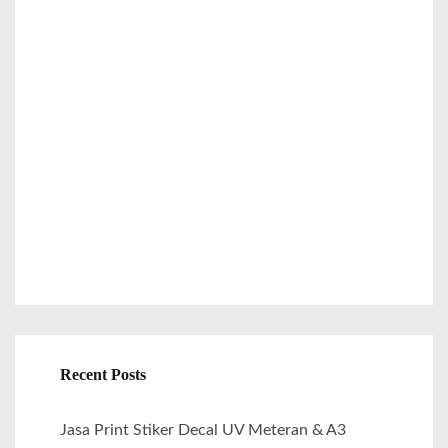
c
h
f
o
r
:
Recent Posts
Jasa Print Stiker Decal UV Meteran & A3