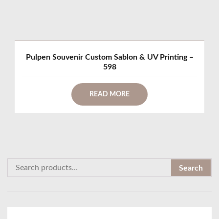
Pulpen Souvenir Custom Sablon & UV Printing –
598
READ MORE
S
Search
e
a
r