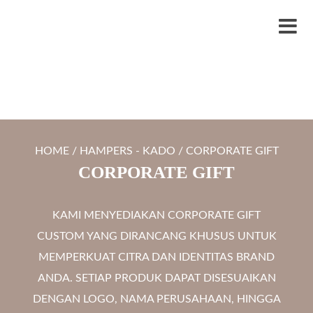
S
LYTRO.ID
Percetakan | Print UV | Grafir Laser | Digital Printing | Souvenir Custom
k
M
i
e
p
n
t
u
o
c
HOME
/
HAMPERS - KADO
/ CORPORATE GIFT
o
CORPORATE GIFT
n
t
KAMI MENYEDIAKAN CORPORATE GIFT
e
CUSTOM YANG DIRANCANG KHUSUS UNTUK
n
MEMPERKUAT CITRA DAN IDENTITAS BRAND
t
ANDA. SETIAP PRODUK DAPAT DISESUAIKAN
DENGAN LOGO, NAMA PERUSAHAAN, HINGGA