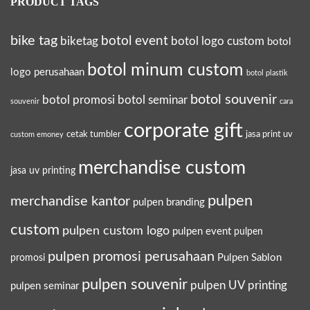
PRODUCT TAGS
bike tag
botol event
biketag
botol logo custom
botol
botol minum custom
logo perusahaan
botol plastik
botol souvenir
botol promosi
botol seminar
souvenir
cara
corporate gift
cetak tumbler
jasa print uv
custom emoney
merchandise custom
jasa uv printing
pulpen
merchandise kantor
pulpen branding
custom
pulpen custom logo
pulpen event
pulpen
pulpen promosi perusahaan
Pulpen Sablon
promosi
pulpen souvenir
pulpen UV printing
pulpen seminar