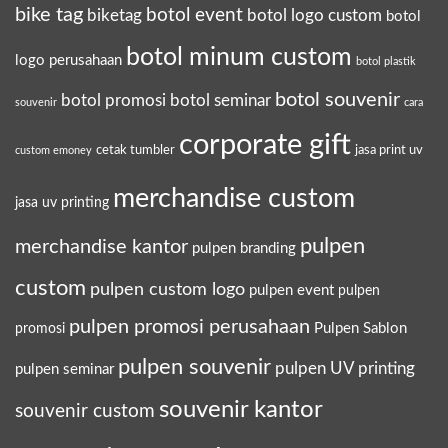
bike tag
botol event
biketag
botol logo custom
botol
botol minum custom
logo perusahaan
botol plastik
botol souvenir
botol promosi
botol seminar
souvenir
cara
corporate gift
cetak tumbler
jasa print uv
custom emoney
merchandise custom
jasa uv printing
pulpen
merchandise kantor
pulpen branding
custom
pulpen custom logo
pulpen event
pulpen
pulpen promosi perusahaan
Pulpen Sablon
promosi
pulpen souvenir
pulpen UV printing
pulpen seminar
souvenir kantor
souvenir custom