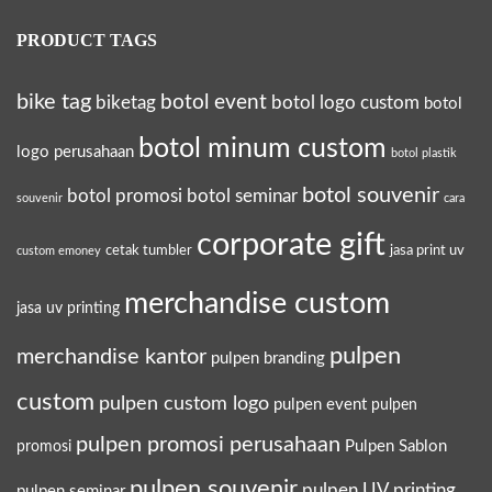
PRODUCT TAGS
bike tag
botol event
biketag
botol logo custom
botol
botol minum custom
logo perusahaan
botol plastik
botol souvenir
botol promosi
botol seminar
souvenir
cara
corporate gift
cetak tumbler
jasa print uv
custom emoney
merchandise custom
jasa uv printing
pulpen
merchandise kantor
pulpen branding
custom
pulpen custom logo
pulpen event
pulpen
pulpen promosi perusahaan
Pulpen Sablon
promosi
pulpen souvenir
pulpen UV printing
pulpen seminar