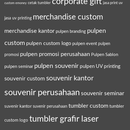
corporate gift
cetak tumbler
jasa print uv
custom emoney
merchandise custom
jasa uv printing
pulpen
merchandise kantor
pulpen branding
custom
pulpen custom logo
pulpen event
pulpen
pulpen promosi perusahaan
Pulpen Sablon
promosi
pulpen souvenir
pulpen UV printing
pulpen seminar
souvenir kantor
souvenir custom
souvenir perusahaan
souvenir seminar
tumbler custom
suvenir kantor
tumbler
suvenir perusahaan
tumbler grafir laser
custom logo