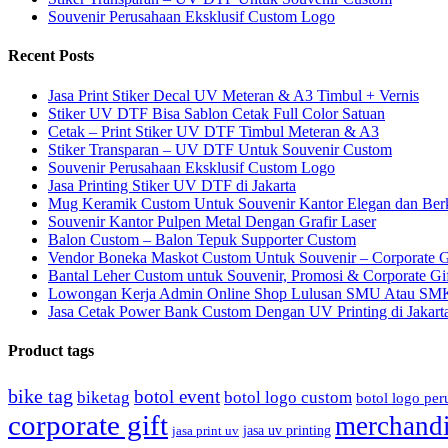
Souvenir Perusahaan Eksklusif Custom Logo
Recent Posts
Jasa Print Stiker Decal UV Meteran & A3 Timbul + Vernis
Stiker UV DTF Bisa Sablon Cetak Full Color Satuan
Cetak – Print Stiker UV DTF Timbul Meteran & A3
Stiker Transparan – UV DTF Untuk Souvenir Custom
Souvenir Perusahaan Eksklusif Custom Logo
Jasa Printing Stiker UV DTF di Jakarta
Mug Keramik Custom Untuk Souvenir Kantor Elegan dan Ber
Souvenir Kantor Pulpen Metal Dengan Grafir Laser
Balon Custom – Balon Tepuk Supporter Custom
Vendor Boneka Maskot Custom Untuk Souvenir – Corporate G
Bantal Leher Custom untuk Souvenir, Promosi & Corporate Gi
Lowongan Kerja Admin Online Shop Lulusan SMU Atau SM
Jasa Cetak Power Bank Custom Dengan UV Printing di Jakarta
Product tags
bike tag
botol event
biketag
botol logo custom
botol logo pe
corporate gift
merchandi
jasa uv printing
jasa print uv