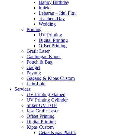
Happy Birthday
Imlek
Lebaran – Idul Fitri
Teachers Day
Wedding
Printing
UV Printing
Digital Printing
Offset Printing
Grafir Laser
Gantungan Kunci
Pouch & Bag
Gadget
Payung
Gagang & Kipas Custom
Lain-Lain
Services
UV Printing Flatbed
UV Printing Cylinder
Stiker UV DTF
Jasa Grafir Laser
Offset Printing
Digital Printing
Kipas Custom
Cetak Kipas Plastik