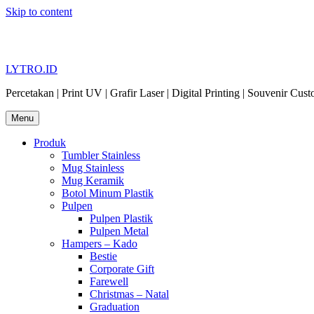
Skip to content
LYTRO.ID
Percetakan | Print UV | Grafir Laser | Digital Printing | Souvenir Cus
Menu
Produk
Tumbler Stainless
Mug Stainless
Mug Keramik
Botol Minum Plastik
Pulpen
Pulpen Plastik
Pulpen Metal
Hampers – Kado
Bestie
Corporate Gift
Farewell
Christmas – Natal
Graduation