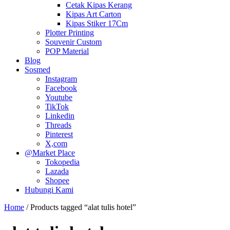
Cetak Kipas Kerang
Kipas Art Carton
Kipas Stiker 17Cm
Plotter Printing
Souvenir Custom
POP Material
Blog
Sosmed
Instagram
Facebook
Youtube
TikTok
Linkedin
Threads
Pinterest
X,com
@Market Place
Tokopedia
Lazada
Shopee
Hubungi Kami
Home
/ Products tagged “alat tulis hotel”