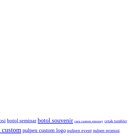
botol souvenir
osi
botol seminar
cetak tumbler
cara custom emoney
 custom
pulpen custom logo
pulpen event
pulpen promosi