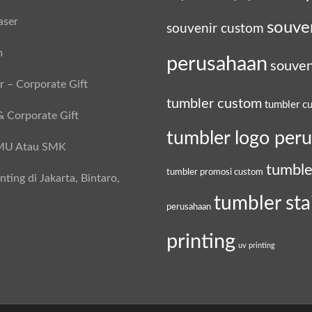
aser
souve
souvenir custom
m
perusahaan
souven
 – Corporate Gift
tumbler custom
tumbler c
& Corporate Gift
tumbler logo per
SMU Atau SMK
tumble
tumbler promosi custom
ing di Jakarta, Bintaro,
tumbler sta
perusahaan
printing
uv printing