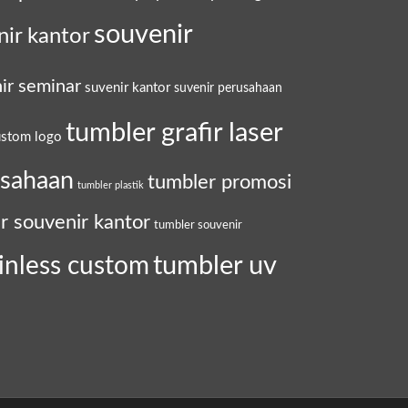
souvenir
nir kantor
ir seminar
suvenir kantor
suvenir perusahaan
tumbler grafir laser
ustom logo
usahaan
tumbler promosi
tumbler plastik
r souvenir kantor
tumbler souvenir
tumbler uv
inless custom