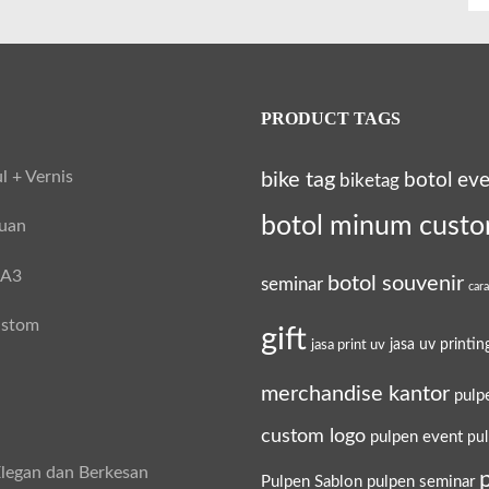
PRODUCT TAGS
l + Vernis
bike tag
botol ev
biketag
botol minum cust
tuan
 A3
botol souvenir
seminar
car
ustom
gift
jasa uv printin
jasa print uv
merchandise kantor
pulp
custom logo
pulpen event
pu
legan dan Berkesan
Pulpen Sablon
pulpen seminar