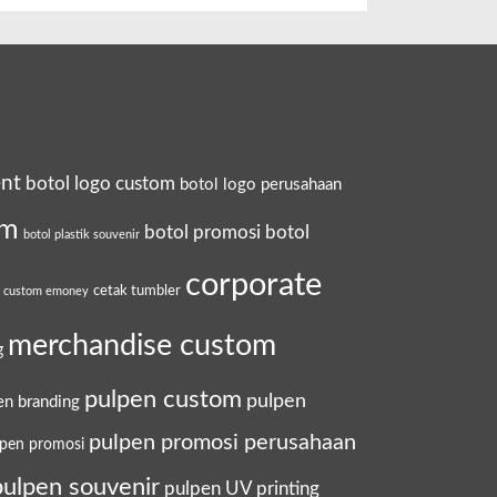
ent
botol logo custom
botol logo perusahaan
om
botol promosi
botol
botol plastik souvenir
corporate
cetak tumbler
a custom emoney
merchandise custom
g
pulpen custom
pulpen
en branding
pulpen promosi perusahaan
lpen promosi
pulpen souvenir
pulpen UV printing