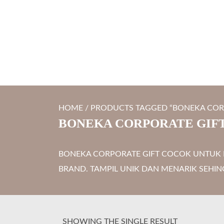
S
LYTRO.ID
Percetakan | Print UV | Grafir Laser | Digital Printing | So
k
i
p
t
o
c
HOME
/ PRODUCTS TAGGED “BONEKA COR
o
BONEKA CORPORATE GIF
n
t
BONEKA CORPORATE GIFT COCOK UNTUK H
e
BRAND. TAMPIL UNIK DAN MENARIK SEHIN
n
t
SHOWING THE SINGLE RESULT