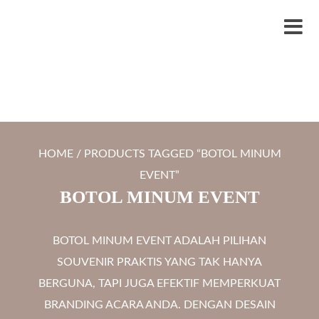
S
LYTRO.ID
Percetakan | Print UV | Grafir Laser | Digital Printing | Souvenir Custom
k
M
i
e
p
n
t
u
o
c
HOME
/ PRODUCTS TAGGED “BOTOL MINUM
o
EVENT”
n
BOTOL MINUM EVENT
t
e
BOTOL MINUM EVENT ADALAH PILIHAN
n
SOUVENIR PRAKTIS YANG TAK HANYA
t
BERGUNA, TAPI JUGA EFEKTIF MEMPERKUAT
BRANDING ACARA ANDA. DENGAN DESAIN