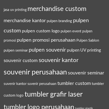
merchandise custom
jasa uv printing
pulpen
merchandise kantor
pulpen branding
custom
pulpen custom logo
pulpen event
pulpen
pulpen promosi perusahaan
Pulpen Sablon
promosi
pulpen souvenir
pulpen UV printing
pulpen seminar
souvenir kantor
souvenir custom
souvenir perusahaan
souvenir seminar
tumbler custom
suvenir kantor
tumbler
suvenir perusahaan
tumbler grafir laser
custom logo
tumbler logo perusahaan
tumbler plastik