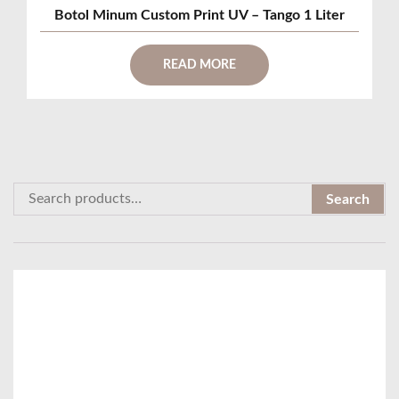
Botol Minum Custom Print UV – Tango 1 Liter
READ MORE
S
Search
e
a
r
c
h
f
o