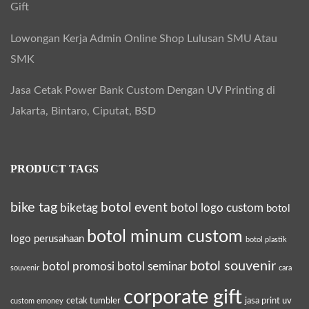
Gift
Lowongan Kerja Admin Online Shop Lulusan SMU Atau
SMK
Jasa Cetak Power Bank Custom Dengan UV Printing di
Jakarta, Bintaro, Ciputat, BSD
PRODUCT TAGS
bike tag
botol event
biketag
botol logo custom
botol
botol minum custom
logo perusahaan
botol plastik
botol souvenir
botol promosi
botol seminar
souvenir
cara
corporate gift
cetak tumbler
jasa print uv
custom emoney