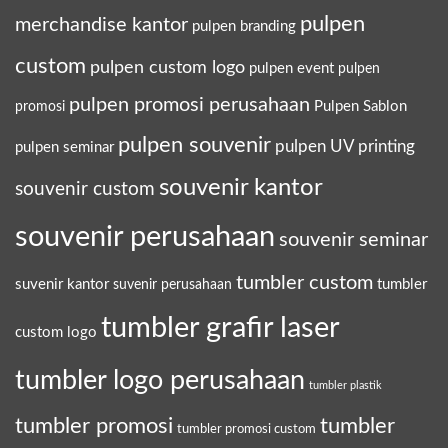
pulpen
merchandise kantor
pulpen branding
custom
pulpen custom logo
pulpen event
pulpen
pulpen promosi perusahaan
Pulpen Sablon
promosi
pulpen souvenir
pulpen UV printing
pulpen seminar
souvenir kantor
souvenir custom
souvenir perusahaan
souvenir seminar
tumbler custom
suvenir kantor
tumbler
suvenir perusahaan
tumbler grafir laser
custom logo
tumbler logo perusahaan
tumbler plastik
tumbler promosi
tumbler
tumbler promosi custom