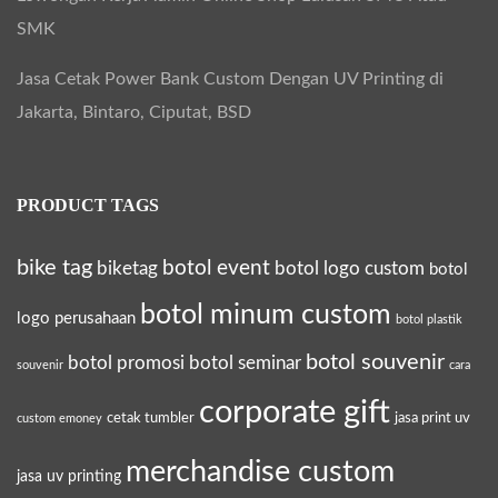
SMK
Jasa Cetak Power Bank Custom Dengan UV Printing di
Jakarta, Bintaro, Ciputat, BSD
PRODUCT TAGS
bike tag
botol event
biketag
botol logo custom
botol
botol minum custom
logo perusahaan
botol plastik
botol souvenir
botol promosi
botol seminar
souvenir
cara
corporate gift
cetak tumbler
jasa print uv
custom emoney
merchandise custom
jasa uv printing