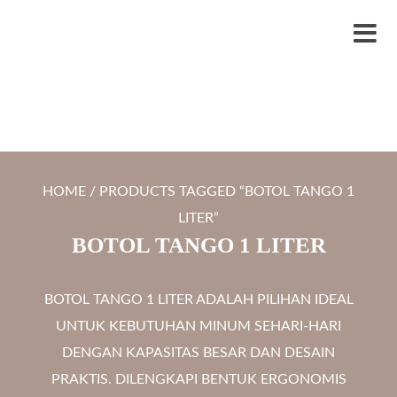
S
LYTRO.ID
Percetakan | Print UV | Grafir Laser | Digital Printing | Souvenir Custom
k
M
i
e
p
n
t
u
o
c
HOME
/ PRODUCTS TAGGED “BOTOL TANGO 1
o
LITER”
n
BOTOL TANGO 1 LITER
t
e
BOTOL TANGO 1 LITER ADALAH PILIHAN IDEAL
n
UNTUK KEBUTUHAN MINUM SEHARI-HARI
t
DENGAN KAPASITAS BESAR DAN DESAIN
PRAKTIS. DILENGKAPI BENTUK ERGONOMIS