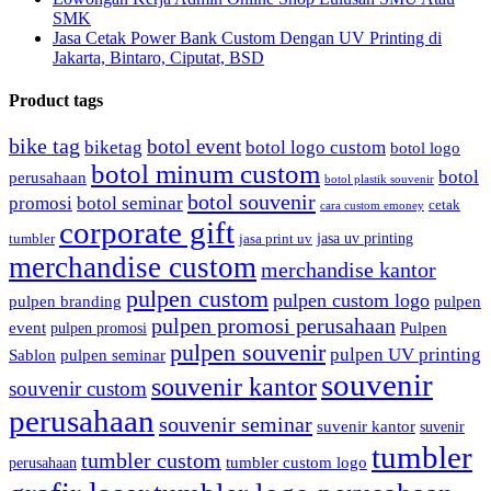
SMK
Jasa Cetak Power Bank Custom Dengan UV Printing di
Jakarta, Bintaro, Ciputat, BSD
Product tags
bike tag
botol event
biketag
botol logo custom
botol logo
botol minum custom
botol
perusahaan
botol plastik souvenir
botol souvenir
promosi
botol seminar
cetak
cara custom emoney
corporate gift
jasa uv printing
tumbler
jasa print uv
merchandise custom
merchandise kantor
pulpen custom
pulpen custom logo
pulpen branding
pulpen
pulpen promosi perusahaan
event
Pulpen
pulpen promosi
pulpen souvenir
pulpen UV printing
Sablon
pulpen seminar
souvenir
souvenir kantor
souvenir custom
perusahaan
souvenir seminar
suvenir kantor
suvenir
tumbler
tumbler custom
tumbler custom logo
perusahaan