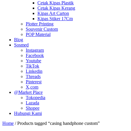
Cetak Kipas Plastik
Cetak Kipas Kerang
Kipas Art Carton
Kipas Stiker 17Cm
Plotter Printing
Souvenir Custom
POP Material
Blog
Sosmed
Instagram
Facebook
Youtube
TikTok
Linkedin
Threads
Pinterest
X,com
@Market Place
Tokopedia
Lazada
Shopee
Hubungi Kami
Home
/ Products tagged “casing handphone custom”