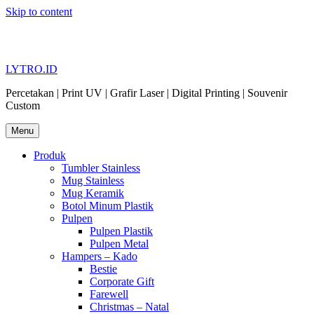
Skip to content
LYTRO.ID
Percetakan | Print UV | Grafir Laser | Digital Printing | Souvenir
Custom
Menu
Produk
Tumbler Stainless
Mug Stainless
Mug Keramik
Botol Minum Plastik
Pulpen
Pulpen Plastik
Pulpen Metal
Hampers – Kado
Bestie
Corporate Gift
Farewell
Christmas – Natal