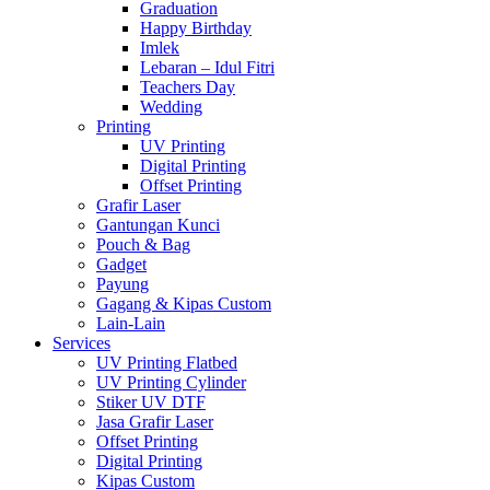
Graduation
Happy Birthday
Imlek
Lebaran – Idul Fitri
Teachers Day
Wedding
Printing
UV Printing
Digital Printing
Offset Printing
Grafir Laser
Gantungan Kunci
Pouch & Bag
Gadget
Payung
Gagang & Kipas Custom
Lain-Lain
Services
UV Printing Flatbed
UV Printing Cylinder
Stiker UV DTF
Jasa Grafir Laser
Offset Printing
Digital Printing
Kipas Custom