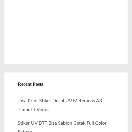
o
r
:
Recent Posts
Jasa Print Stiker Decal UV Meteran & A3
Timbul + Vernis
Stiker UV DTF Bisa Sablon Cetak Full Color
Satuan