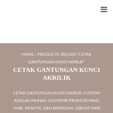
S
LYTRO.ID
Percetakan | Print UV | Grafir Laser | Digital Printing | Souvenir Custom
k
M
i
e
p
n
t
u
o
c
HOME
/ PRODUCTS TAGGED “CETAK
o
GANTUNGAN KUNCI AKRILIK”
n
CETAK GANTUNGAN KUNCI
t
AKRILIK
e
n
CETAK GANTUNGAN KUNCI AKRILIK CUSTOM
t
ADALAH PILIHAN SOUVENIR PROMOSI YANG
UNIK, PRAKTIS, DAN BERKESAN. DIBUAT DARI