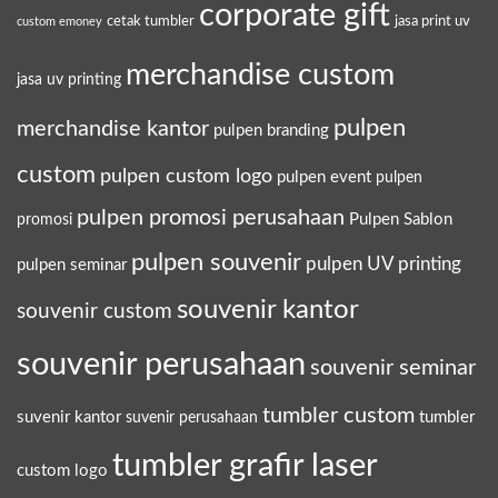
corporate gift
cetak tumbler
jasa print uv
custom emoney
merchandise custom
jasa uv printing
pulpen
merchandise kantor
pulpen branding
custom
pulpen custom logo
pulpen event
pulpen
pulpen promosi perusahaan
Pulpen Sablon
promosi
pulpen souvenir
pulpen UV printing
pulpen seminar
souvenir kantor
souvenir custom
souvenir perusahaan
souvenir seminar
tumbler custom
suvenir kantor
tumbler
suvenir perusahaan
tumbler grafir laser
custom logo