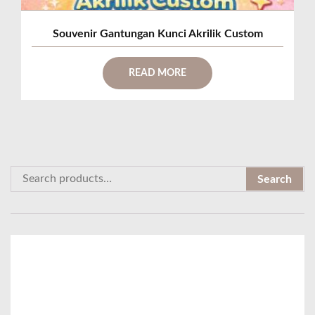
Souvenir Gantungan Kunci Akrilik Custom
READ MORE
S
Search
e
a
r
c
h
f