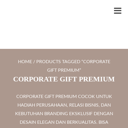
S
LYTRO.ID
Percetakan | Print UV | Grafir Laser | Digital Printing | Souvenir Custom
k
M
i
e
p
n
t
u
o
c
HOME
/ PRODUCTS TAGGED “CORPORATE
o
GIFT PREMIUM”
n
CORPORATE GIFT PREMIUM
t
e
CORPORATE GIFT PREMIUM COCOK UNTUK
n
HADIAH PERUSAHAAN, RELASI BISNIS, DAN
t
KEBUTUHAN BRANDING EKSKLUSIF DENGAN
DESAIN ELEGAN DAN BERKUALITAS. BISA