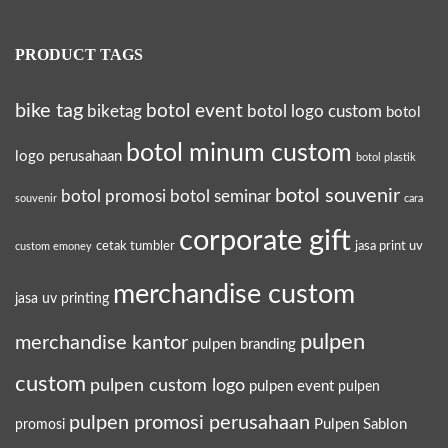
PRODUCT TAGS
bike tag
botol event
biketag
botol logo custom
botol
botol minum custom
logo perusahaan
botol plastik
botol souvenir
botol promosi
botol seminar
souvenir
cara
corporate gift
cetak tumbler
jasa print uv
custom emoney
merchandise custom
jasa uv printing
pulpen
merchandise kantor
pulpen branding
custom
pulpen custom logo
pulpen event
pulpen
pulpen promosi perusahaan
Pulpen Sablon
promosi