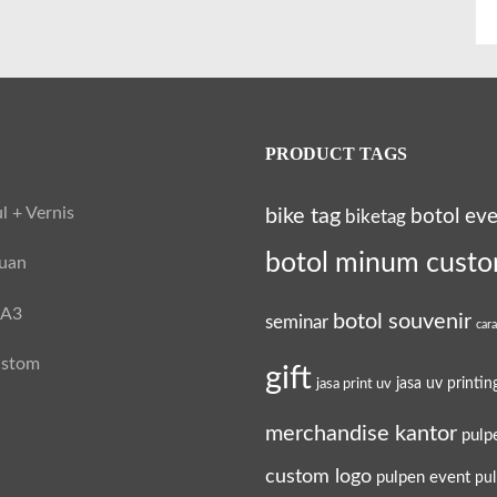
PRODUCT TAGS
l + Vernis
bike tag
botol ev
biketag
botol minum cust
tuan
 A3
botol souvenir
seminar
car
ustom
gift
jasa uv printin
jasa print uv
merchandise kantor
pulp
custom logo
pulpen event
pu