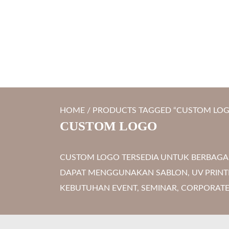
S
LYTRO.ID
Percetakan | Print UV | Grafir Laser | Digital Printing | So
k
i
p
t
o
c
HOME
/ PRODUCTS TAGGED “CUSTOM LO
o
CUSTOM LOGO
n
t
CUSTOM LOGO TERSEDIA UNTUK BERBAGA
e
DAPAT MENGGUNAKAN SABLON, UV PRINTI
n
KEBUTUHAN EVENT, SEMINAR, CORPORATE 
t