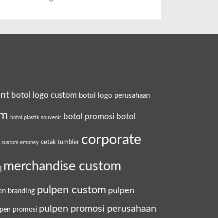
ent
botol logo custom
botol logo perusahaan
om
botol promosi
botol
botol plastik souvenir
corporate
cetak tumbler
a custom emoney
merchandise custom
g
pulpen custom
pulpen
en branding
pulpen promosi perusahaan
lpen promosi