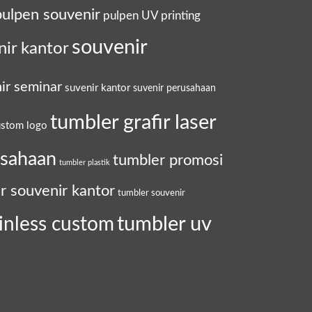
pulpen souvenir
pulpen UV printing
souvenir
nir kantor
ir seminar
suvenir kantor
suvenir perusahaan
tumbler grafir laser
ustom logo
usahaan
tumbler promosi
tumbler plastik
r souvenir kantor
tumbler souvenir
tumbler uv
inless custom