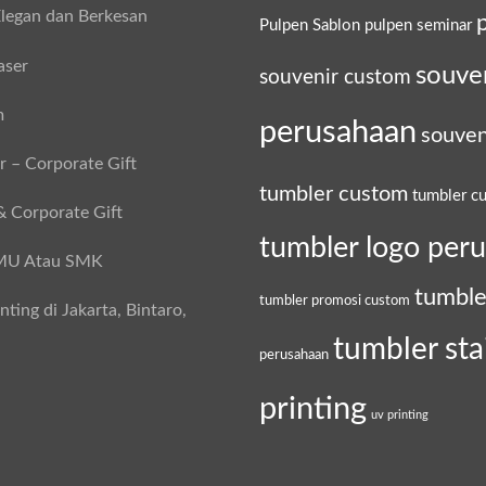
legan dan Berkesan
Pulpen Sablon
pulpen seminar
aser
souve
souvenir custom
m
perusahaan
souven
 – Corporate Gift
tumbler custom
tumbler c
& Corporate Gift
tumbler logo per
SMU Atau SMK
tumble
tumbler promosi custom
ing di Jakarta, Bintaro,
tumbler sta
perusahaan
printing
uv printing