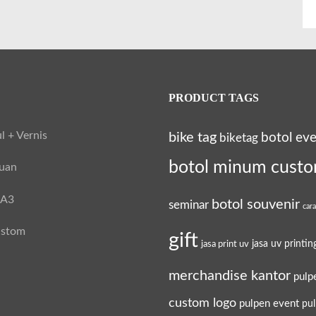
PRODUCT TAGS
l + Vernis
bike tag
botol ev
biketag
botol minum cust
tuan
 A3
botol souvenir
seminar
car
ustom
gift
jasa uv printin
jasa print uv
merchandise kantor
pulp
custom logo
pulpen event
pu