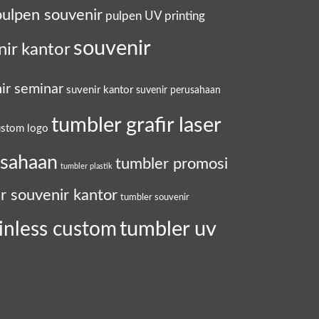
pulpen souvenir
pulpen UV printing
souvenir
nir kantor
ir seminar
suvenir kantor
suvenir perusahaan
tumbler grafir laser
ustom logo
usahaan
tumbler promosi
tumbler plastik
r souvenir kantor
tumbler souvenir
tumbler uv
inless custom