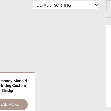
S
e
a
r
c
h
f
o
r
:
Emoney Mandiri –
rinting Custom
Design
READ MORE