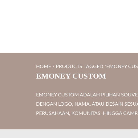
S
LYTRO.ID
Percetakan | Print UV | Grafir Laser | Digital Printing | So
k
i
p
t
o
c
HOME
/ PRODUCTS TAGGED “EMONEY CU
o
EMONEY CUSTOM
n
t
EMONEY CUSTOM ADALAH PILIHAN SOUVENI
e
DENGAN LOGO, NAMA, ATAU DESAIN SESU
n
PERUSAHAAN, KOMUNITAS, HINGGA CAMP
t