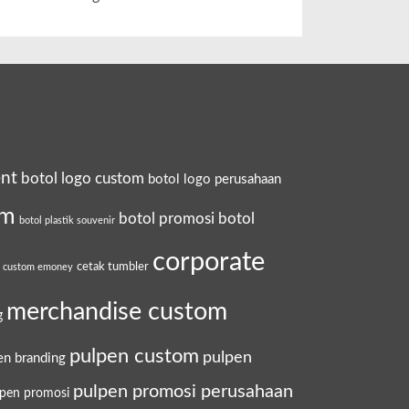
ent
botol logo custom
botol logo perusahaan
om
botol promosi
botol
botol plastik souvenir
corporate
cetak tumbler
a custom emoney
merchandise custom
g
pulpen custom
pulpen
en branding
pulpen promosi perusahaan
lpen promosi