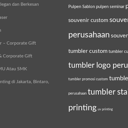
legan dan Berkesan
Pulpen Sablon
pulpen seminar
aser
souve
souvenir custom
m
perusahaan
souven
 – Corporate Gift
tumbler custom
tumbler c
& Corporate Gift
tumbler logo per
SMU Atau SMK
tumble
tumbler promosi custom
ing di Jakarta, Bintaro,
tumbler sta
perusahaan
printing
uv printing