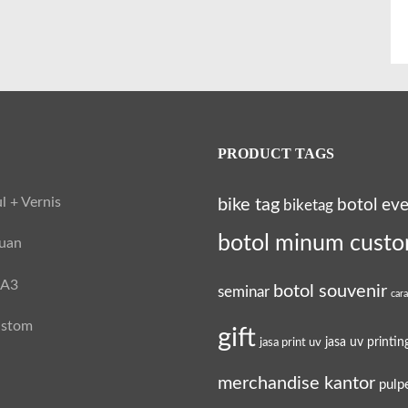
PRODUCT TAGS
l + Vernis
bike tag
botol ev
biketag
botol minum cust
tuan
 A3
botol souvenir
seminar
car
ustom
gift
jasa uv printin
jasa print uv
merchandise kantor
pulp