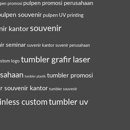
pulpen promosi perusahaan
lpen promosi
pulpen souvenir
pulpen UV printing
souvenir
nir kantor
ir seminar
suvenir kantor
suvenir perusahaan
tumbler grafir laser
ustom logo
usahaan
tumbler promosi
tumbler plastik
r souvenir kantor
tumbler souvenir
tumbler uv
inless custom