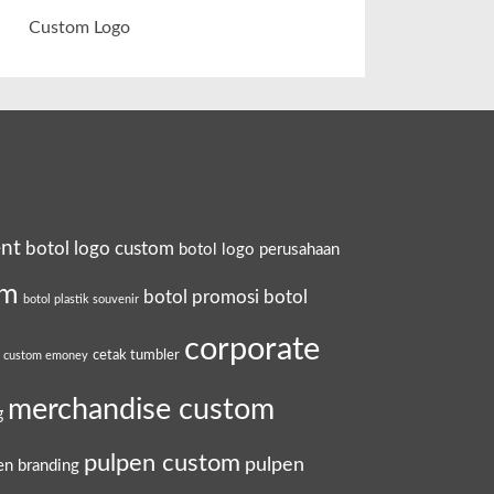
Custom Logo
ent
botol logo custom
botol logo perusahaan
om
botol promosi
botol
botol plastik souvenir
corporate
cetak tumbler
a custom emoney
merchandise custom
g
pulpen custom
pulpen
en branding