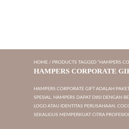
S
LYTRO.ID
Percetakan | Print UV | Grafir Laser | Digital Printing | So
k
i
p
t
o
c
HOME
/ PRODUCTS TAGGED “HAMPERS CO
o
HAMPERS CORPORATE GI
n
t
HAMPERS CORPORATE GIFT ADALAH PAKE
e
SPESIAL. HAMPERS DAPAT DIISI DENGAN 
n
LOGO ATAU IDENTITAS PERUSAHAAN. COCO
t
SEKALIGUS MEMPERKUAT CITRA PROFESI