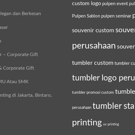
custom logo
pulpen event
pu
legan dan Berkesan
Pulpen Sablon
pulpen seminar
aser
souve
souvenir custom
m
perusahaan
souven
 – Corporate Gift
tumbler custom
tumbler c
& Corporate Gift
tumbler logo per
SMU Atau SMK
tumble
tumbler promosi custom
ing di Jakarta, Bintaro,
tumbler sta
perusahaan
printing
uv printing