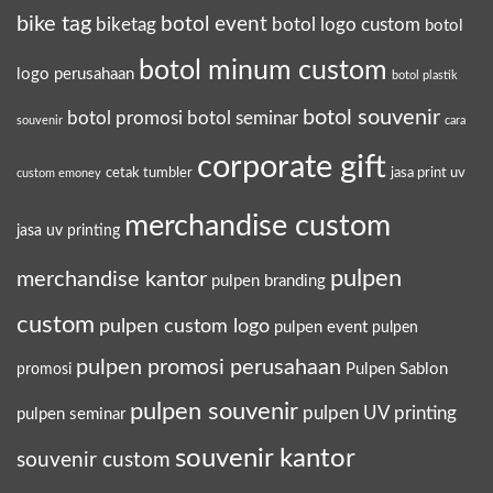
bike tag
botol event
biketag
botol logo custom
botol
botol minum custom
logo perusahaan
botol plastik
botol souvenir
botol promosi
botol seminar
souvenir
cara
corporate gift
cetak tumbler
jasa print uv
custom emoney
merchandise custom
jasa uv printing
pulpen
merchandise kantor
pulpen branding
custom
pulpen custom logo
pulpen event
pulpen
pulpen promosi perusahaan
Pulpen Sablon
promosi
pulpen souvenir
pulpen UV printing
pulpen seminar
souvenir kantor
souvenir custom