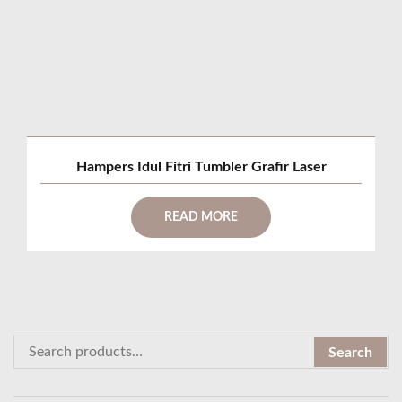
Hampers Idul Fitri Tumbler Grafir Laser
READ MORE
S
Search
e
a