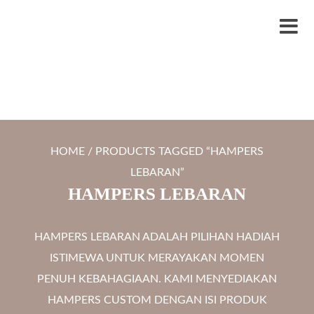
S
LYTRO.ID
Percetakan | Print UV | Grafir Laser | Digital Printing | Souvenir Custom
k
M
i
e
p
n
t
u
o
c
HOME
/ PRODUCTS TAGGED “HAMPERS
o
LEBARAN”
n
HAMPERS LEBARAN
t
e
HAMPERS LEBARAN ADALAH PILIHAN HADIAH
n
ISTIMEWA UNTUK MERAYAKAN MOMEN
t
PENUH KEBAHAGIAAN. KAMI MENYEDIAKAN
HAMPERS CUSTOM DENGAN ISI PRODUK