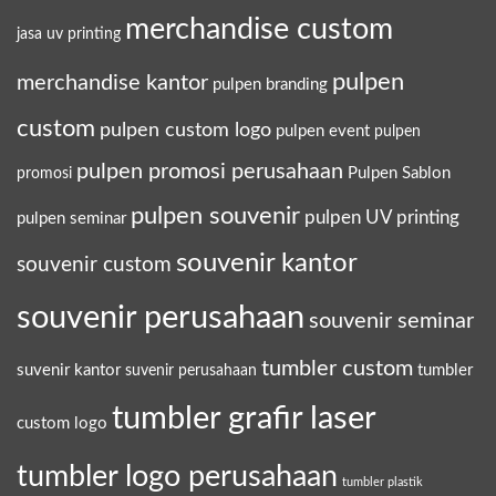
merchandise custom
jasa uv printing
pulpen
merchandise kantor
pulpen branding
custom
pulpen custom logo
pulpen event
pulpen
pulpen promosi perusahaan
Pulpen Sablon
promosi
pulpen souvenir
pulpen UV printing
pulpen seminar
souvenir kantor
souvenir custom
souvenir perusahaan
souvenir seminar
tumbler custom
suvenir kantor
tumbler
suvenir perusahaan
tumbler grafir laser
custom logo
tumbler logo perusahaan
tumbler plastik