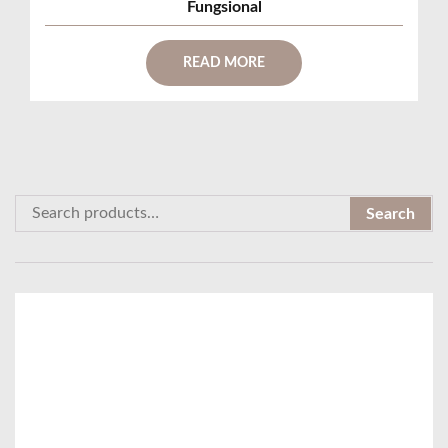
Fungsional
READ MORE
S
Search
e
a
r
c
h
f
o