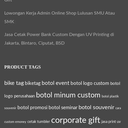
Gift
Lowongan Kerja Admin Online Shop Lulusan SMU Atau
SMK
Jasa Cetak Power Bank Custom Dengan UV Printing di
Jakarta, Bintaro, Ciputat, BSD
PRODUCT TAGS
bike tag
botol event
biketag
botol logo custom
botol
botol minum custom
logo perusahaan
botol plastik
botol souvenir
botol promosi
botol seminar
souvenir
cara
corporate gift
cetak tumbler
jasa print uv
custom emoney