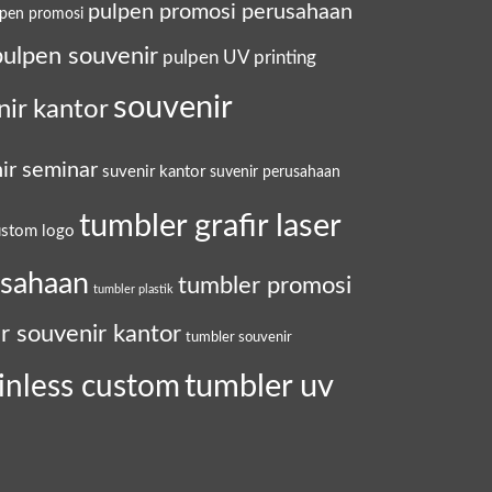
pulpen promosi perusahaan
lpen promosi
pulpen souvenir
pulpen UV printing
souvenir
nir kantor
ir seminar
suvenir kantor
suvenir perusahaan
tumbler grafir laser
ustom logo
usahaan
tumbler promosi
tumbler plastik
r souvenir kantor
tumbler souvenir
tumbler uv
inless custom