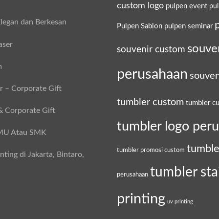
custom logo
pulpen event
pu
legan dan Berkesan
Pulpen Sablon
pulpen seminar
aser
souve
souvenir custom
m
perusahaan
souven
 – Corporate Gift
tumbler custom
tumbler c
& Corporate Gift
tumbler logo per
SMU Atau SMK
tumble
tumbler promosi custom
ing di Jakarta, Bintaro,
tumbler sta
perusahaan
printing
uv printing