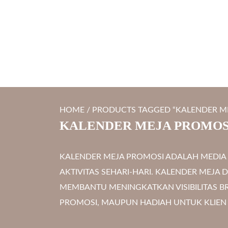
S
LYTRO.ID
Percetakan | Print UV | Grafir Laser | Digital Printing | So
k
i
p
t
o
c
HOME
/ PRODUCTS TAGGED “KALENDER M
o
KALENDER MEJA PROMOS
n
t
KALENDER MEJA PROMOSI ADALAH MEDIA
e
AKTIVITAS SEHARI-HARI. KALENDER MEJ
n
MEMBANTU MENINGKATKAN VISIBILITAS 
t
PROMOSI, MAUPUN HADIAH UNTUK KLIEN