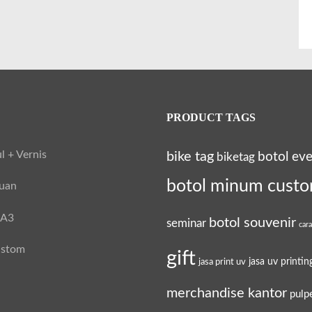
PRODUCT TAGS
l + Vernis
bike tag
botol ev
biketag
botol minum cust
tuan
 A3
botol souvenir
seminar
car
ustom
gift
jasa uv printin
jasa print uv
merchandise kantor
pulp