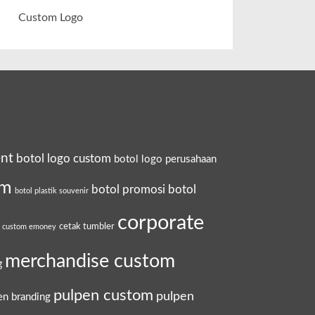
Custom Logo
ent
botol logo custom
botol logo perusahaan
om
botol promosi
botol
botol plastik souvenir
corporate
cetak tumbler
a custom emoney
merchandise custom
g
pulpen custom
pulpen
en branding