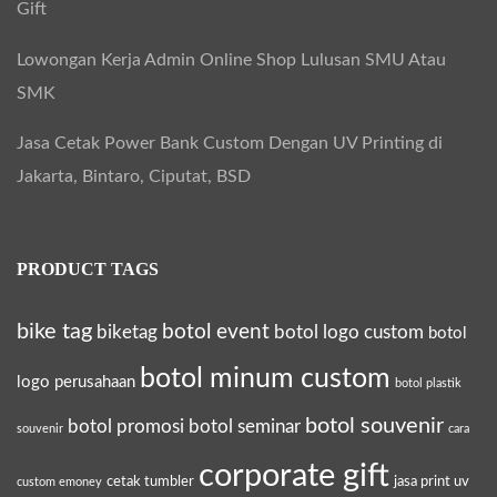
Gift
Lowongan Kerja Admin Online Shop Lulusan SMU Atau
SMK
Jasa Cetak Power Bank Custom Dengan UV Printing di
Jakarta, Bintaro, Ciputat, BSD
PRODUCT TAGS
bike tag
botol event
biketag
botol logo custom
botol
botol minum custom
logo perusahaan
botol plastik
botol souvenir
botol promosi
botol seminar
souvenir
cara
corporate gift
cetak tumbler
jasa print uv
custom emoney