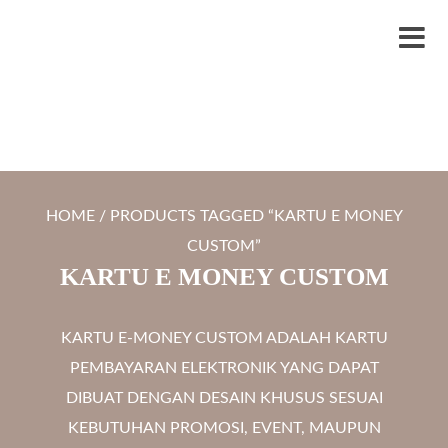
S
LYTRO.ID
Percetakan | Print UV | Grafir Laser | Digital Printing | Souvenir Custom
k
M
i
e
p
n
t
u
o
c
HOME
/ PRODUCTS TAGGED “KARTU E MONEY
o
CUSTOM”
n
KARTU E MONEY CUSTOM
t
e
KARTU E-MONEY CUSTOM ADALAH KARTU
n
PEMBAYARAN ELEKTRONIK YANG DAPAT
t
DIBUAT DENGAN DESAIN KHUSUS SESUAI
KEBUTUHAN PROMOSI, EVENT, MAUPUN