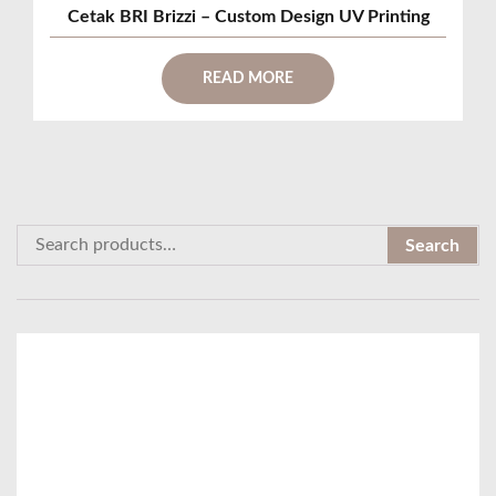
Cetak BRI Brizzi – Custom Design UV Printing
READ MORE
S
Search
e
a
r
c
h
f
o