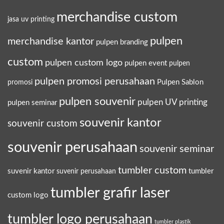
merchandise custom
jasa uv printing
pulpen
merchandise kantor
pulpen branding
custom
pulpen custom logo
pulpen event
pulpen
pulpen promosi perusahaan
Pulpen Sablon
promosi
pulpen souvenir
pulpen UV printing
pulpen seminar
souvenir kantor
souvenir custom
souvenir perusahaan
souvenir seminar
tumbler custom
suvenir kantor
tumbler
suvenir perusahaan
tumbler grafir laser
custom logo
tumbler logo perusahaan
tumbler plastik