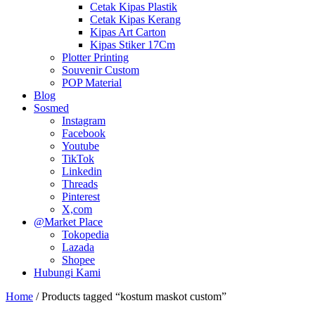
Cetak Kipas Plastik
Cetak Kipas Kerang
Kipas Art Carton
Kipas Stiker 17Cm
Plotter Printing
Souvenir Custom
POP Material
Blog
Sosmed
Instagram
Facebook
Youtube
TikTok
Linkedin
Threads
Pinterest
X,com
@Market Place
Tokopedia
Lazada
Shopee
Hubungi Kami
Home
/ Products tagged “kostum maskot custom”