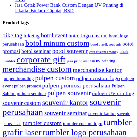
Jasa Cetak Power Bank Custom Dengan UV Printing di
Jakarta, Bintaro, Ciputat, BSD
Product tags
bike tag
botol event
biketag
botol logo custom
botol logo
botol minum custom
botol
perusahaan
botol plastik souvenir
botol souvenir
promosi
botol seminar
cetak
cara custom emoney
corporate gift
jasa uv printing
tumbler
jasa print uv
merchandise custom
merchandise kantor
pulpen custom
pulpen custom logo
pulpen branding
pulpen
pulpen promosi perusahaan
event
Pulpen
pulpen promosi
pulpen souvenir
pulpen UV printing
Sablon
pulpen seminar
souvenir
souvenir kantor
souvenir custom
perusahaan
souvenir seminar
suvenir kantor
suvenir
tumbler
tumbler custom
tumbler custom logo
perusahaan
grafir laser
tumbler logo perusahaan