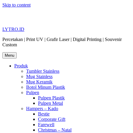
Skip to content
LYTRO.ID
Percetakan | Print UV | Grafir Laser | Digital Printing | Souvenir
Custom
Menu
Produk
Tumbler Stainless
Mug Stainless
Mug Keramik
Botol Minum Plastik
Pulpen
Pulpen Plastik
Pulpen Metal
Hampers – Kado
Bestie
Corporate Gift
Farewell
Christmas – Natal