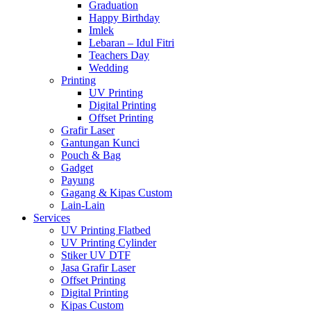
Graduation
Happy Birthday
Imlek
Lebaran – Idul Fitri
Teachers Day
Wedding
Printing
UV Printing
Digital Printing
Offset Printing
Grafir Laser
Gantungan Kunci
Pouch & Bag
Gadget
Payung
Gagang & Kipas Custom
Lain-Lain
Services
UV Printing Flatbed
UV Printing Cylinder
Stiker UV DTF
Jasa Grafir Laser
Offset Printing
Digital Printing
Kipas Custom