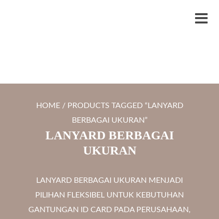
S
LYTRO.ID
Percetakan | Print UV | Grafir Laser | Digital Printing | Souvenir Custom
k
M
i
e
p
n
t
u
o
c
HOME
/ PRODUCTS TAGGED “LANYARD
o
BERBAGAI UKURAN”
n
LANYARD BERBAGAI
t
UKURAN
e
n
LANYARD BERBAGAI UKURAN MENJADI
t
PILIHAN FLEKSIBEL UNTUK KEBUTUHAN
GANTUNGAN ID CARD PADA PERUSAHAAN,