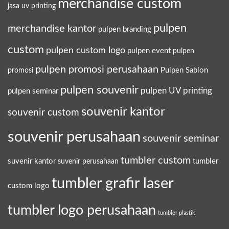
merchandise custom
jasa uv printing
pulpen
merchandise kantor
pulpen branding
custom
pulpen custom logo
pulpen event
pulpen
pulpen promosi perusahaan
Pulpen Sablon
promosi
pulpen souvenir
pulpen UV printing
pulpen seminar
souvenir kantor
souvenir custom
souvenir perusahaan
souvenir seminar
tumbler custom
suvenir kantor
tumbler
suvenir perusahaan
tumbler grafir laser
custom logo
tumbler logo perusahaan
tumbler plastik