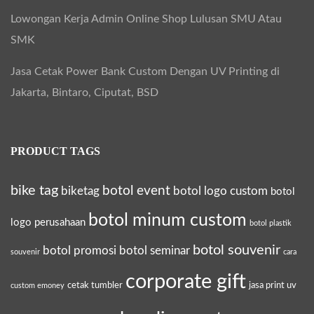
Lowongan Kerja Admin Online Shop Lulusan SMU Atau
SMK
Jasa Cetak Power Bank Custom Dengan UV Printing di
Jakarta, Bintaro, Ciputat, BSD
PRODUCT TAGS
bike tag
botol event
biketag
botol logo custom
botol
botol minum custom
logo perusahaan
botol plastik
botol souvenir
botol promosi
botol seminar
souvenir
cara
corporate gift
cetak tumbler
jasa print uv
custom emoney