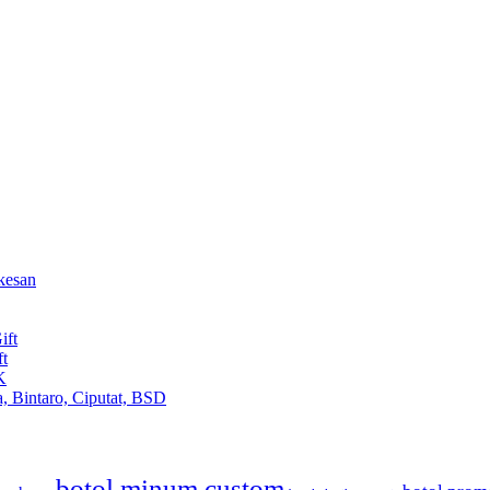
kesan
ift
ft
K
, Bintaro, Ciputat, BSD
botol minum custom