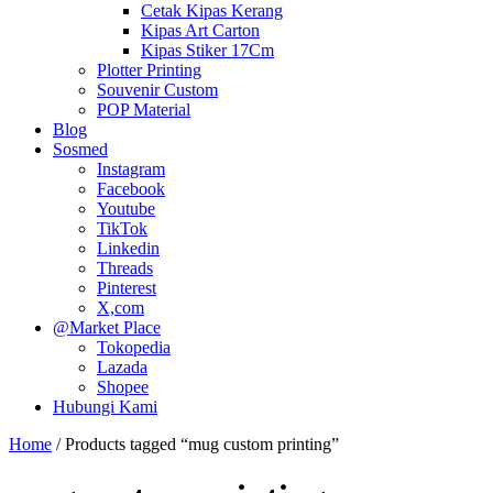
Cetak Kipas Kerang
Kipas Art Carton
Kipas Stiker 17Cm
Plotter Printing
Souvenir Custom
POP Material
Blog
Sosmed
Instagram
Facebook
Youtube
TikTok
Linkedin
Threads
Pinterest
X,com
@Market Place
Tokopedia
Lazada
Shopee
Hubungi Kami
Home
/ Products tagged “mug custom printing”