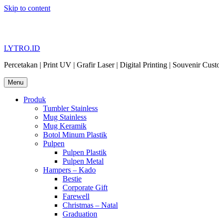
Skip to content
LYTRO.ID
Percetakan | Print UV | Grafir Laser | Digital Printing | Souvenir Cus
Menu
Produk
Tumbler Stainless
Mug Stainless
Mug Keramik
Botol Minum Plastik
Pulpen
Pulpen Plastik
Pulpen Metal
Hampers – Kado
Bestie
Corporate Gift
Farewell
Christmas – Natal
Graduation