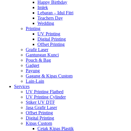
Happy Birthday
Imlek
Lebaran – Idul Fitri
Teachers Day
Wedding
Printing
UV Printing
Digital Printing
Offset Printing
Grafir Laser
Gantungan Kunci
Pouch & Bag
Gadget
Payung
Gagang & Kipas Custom
Lain-Lain
Services
UV Printing Flatbed
UV Printing Cylinder
Stiker UV DTF
Jasa Grafir Laser
Offset Printing
Digital Printing
Kipas Custom
Cetak Kipas Plastik