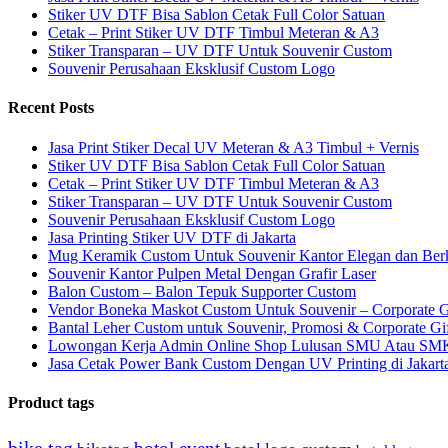
Stiker UV DTF Bisa Sablon Cetak Full Color Satuan
Cetak – Print Stiker UV DTF Timbul Meteran & A3
Stiker Transparan – UV DTF Untuk Souvenir Custom
Souvenir Perusahaan Eksklusif Custom Logo
Recent Posts
Jasa Print Stiker Decal UV Meteran & A3 Timbul + Vernis
Stiker UV DTF Bisa Sablon Cetak Full Color Satuan
Cetak – Print Stiker UV DTF Timbul Meteran & A3
Stiker Transparan – UV DTF Untuk Souvenir Custom
Souvenir Perusahaan Eksklusif Custom Logo
Jasa Printing Stiker UV DTF di Jakarta
Mug Keramik Custom Untuk Souvenir Kantor Elegan dan Ber
Souvenir Kantor Pulpen Metal Dengan Grafir Laser
Balon Custom – Balon Tepuk Supporter Custom
Vendor Boneka Maskot Custom Untuk Souvenir – Corporate G
Bantal Leher Custom untuk Souvenir, Promosi & Corporate Gi
Lowongan Kerja Admin Online Shop Lulusan SMU Atau SM
Jasa Cetak Power Bank Custom Dengan UV Printing di Jakarta
Product tags