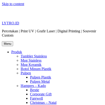
Skip to content
LYTRO.ID
Percetakan | Print UV | Grafir Laser | Digital Printing | Souvenir
Custom
Menu
Produk
Tumbler Stainless
Mug Stainless
Mug Keramik
Botol Minum Plastik
Pulpen
Pulpen Plastik
Pulpen Metal
Hampers – Kado
Bestie
Corporate Gift
Farewell
Christmas – Natal