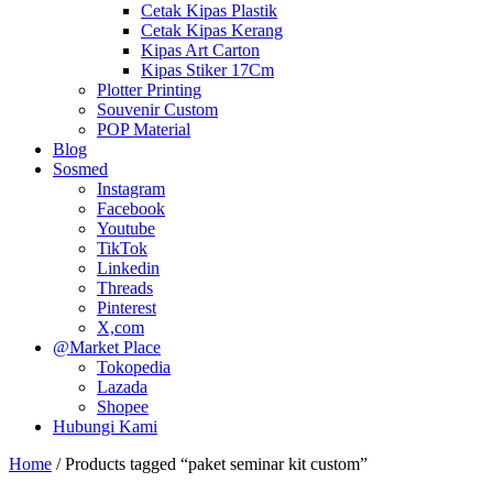
Cetak Kipas Plastik
Cetak Kipas Kerang
Kipas Art Carton
Kipas Stiker 17Cm
Plotter Printing
Souvenir Custom
POP Material
Blog
Sosmed
Instagram
Facebook
Youtube
TikTok
Linkedin
Threads
Pinterest
X,com
@Market Place
Tokopedia
Lazada
Shopee
Hubungi Kami
Home
/ Products tagged “paket seminar kit custom”