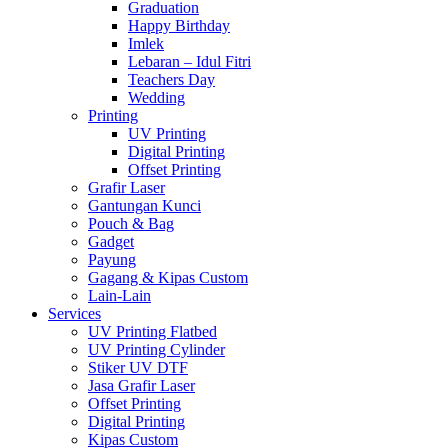
Graduation
Happy Birthday
Imlek
Lebaran – Idul Fitri
Teachers Day
Wedding
Printing
UV Printing
Digital Printing
Offset Printing
Grafir Laser
Gantungan Kunci
Pouch & Bag
Gadget
Payung
Gagang & Kipas Custom
Lain-Lain
Services
UV Printing Flatbed
UV Printing Cylinder
Stiker UV DTF
Jasa Grafir Laser
Offset Printing
Digital Printing
Kipas Custom