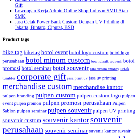
Gift
Lowongan Kerja Admin Online Shop Lulusan SMU Atau
SMK
Jasa Cetak Power Bank Custom Dengan UV Printing di
Jakarta, Bintaro, Ciputat, BSD
Product tags
bike tag
botol event
biketag
botol logo custom
botol logo
botol minum custom
botol
perusahaan
botol plastik souvenir
botol souvenir
promosi
botol seminar
cetak
cara custom emoney
corporate gift
jasa uv printing
tumbler
jasa print uv
merchandise custom
merchandise kantor
pulpen custom
pulpen custom logo
pulpen branding
pulpen
pulpen promosi perusahaan
event
Pulpen
pulpen promosi
pulpen souvenir
pulpen UV printing
Sablon
pulpen seminar
souvenir
souvenir kantor
souvenir custom
perusahaan
souvenir seminar
suvenir kantor
suvenir