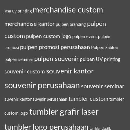
merchandise custom
jasa uv printing
pulpen
merchandise kantor
pulpen branding
custom
pulpen custom logo
pulpen event
pulpen
pulpen promosi perusahaan
Pulpen Sablon
promosi
pulpen souvenir
pulpen UV printing
pulpen seminar
souvenir kantor
souvenir custom
souvenir perusahaan
souvenir seminar
tumbler custom
suvenir kantor
tumbler
suvenir perusahaan
tumbler grafir laser
custom logo
tumbler logo perusahaan
tumbler plastik