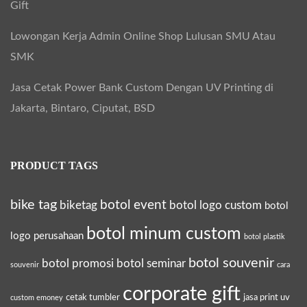
Gift
Lowongan Kerja Admin Online Shop Lulusan SMU Atau
SMK
Jasa Cetak Power Bank Custom Dengan UV Printing di
Jakarta, Bintaro, Ciputat, BSD
PRODUCT TAGS
bike tag
botol event
biketag
botol logo custom
botol
botol minum custom
logo perusahaan
botol plastik
botol souvenir
botol promosi
botol seminar
souvenir
cara
corporate gift
cetak tumbler
jasa print uv
custom emoney