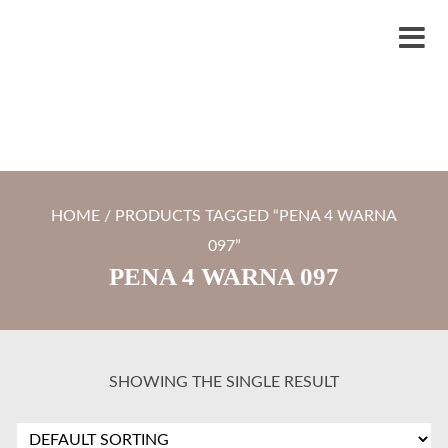
S
LYTRO.ID
Percetakan | Print UV | Grafir Laser | Digital Printing | Souvenir Custom
k
M
i
e
p
n
t
u
o
c
HOME
/ PRODUCTS TAGGED “PENA 4 WARNA
o
097”
n
PENA 4 WARNA 097
t
e
n
t
SHOWING THE SINGLE RESULT