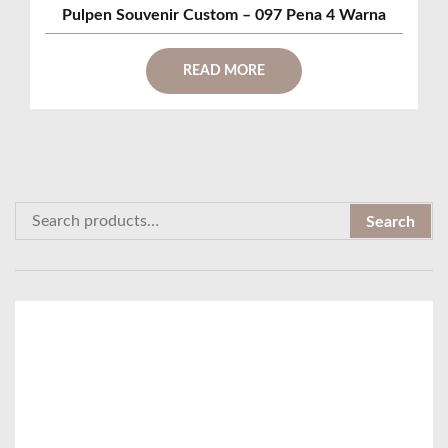
Pulpen Souvenir Custom – 097 Pena 4 Warna
READ MORE
S
Search
e
a
r
c
h
f
o