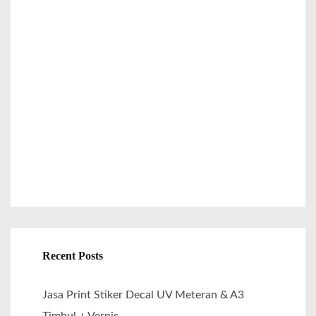
h
f
o
r
:
Recent Posts
Jasa Print Stiker Decal UV Meteran & A3