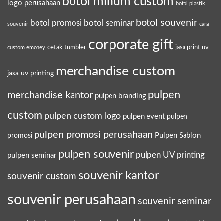
botol minum custom
logo perusahaan
botol plastik
botol souvenir
botol promosi
botol seminar
souvenir
cara
corporate gift
cetak tumbler
jasa print uv
custom emoney
merchandise custom
jasa uv printing
pulpen
merchandise kantor
pulpen branding
custom
pulpen custom logo
pulpen event
pulpen
pulpen promosi perusahaan
Pulpen Sablon
promosi
pulpen souvenir
pulpen UV printing
pulpen seminar
souvenir kantor
souvenir custom
souvenir perusahaan
souvenir seminar