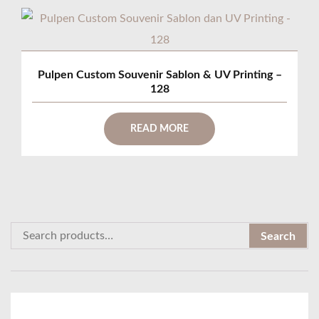
Pulpen Custom Souvenir Sablon & UV Printing –
128
READ MORE
S
Search
e
a
r
c