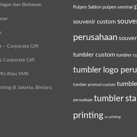
legan dan Berkesan
Pulpen Sablon
pulpen seminar
aser
souve
souvenir custom
m
perusahaan
souven
 – Corporate Gift
tumbler custom
tumbler c
& Corporate Gift
tumbler logo per
SMU Atau SMK
tumble
tumbler promosi custom
ing di Jakarta, Bintaro,
tumbler sta
perusahaan
printing
uv printing