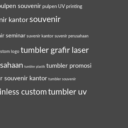
pulpen souvenir
pulpen UV printing
souvenir
nir kantor
ir seminar
suvenir kantor
suvenir perusahaan
tumbler grafir laser
ustom logo
usahaan
tumbler promosi
tumbler plastik
r souvenir kantor
tumbler souvenir
tumbler uv
inless custom