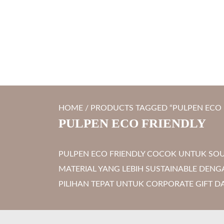
S
LYTRO.ID
Percetakan | Print UV | Grafir Laser | Digital Printing | So
k
i
p
t
o
c
HOME
/ PRODUCTS TAGGED “PULPEN ECO 
o
PULPEN ECO FRIENDLY
n
t
PULPEN ECO FRIENDLY COCOK UNTUK SO
e
MATERIAL YANG LEBIH SUSTAINABLE DEN
n
PILIHAN TEPAT UNTUK CORPORATE GIFT
t