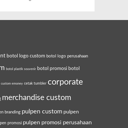
ent
botol logo custom
botol logo perusahaan
om
botol promosi
botol
botol plastik souvenir
corporate
cetak tumbler
a custom emoney
merchandise custom
g
pulpen custom
pulpen
en branding
pulpen promosi perusahaan
lpen promosi