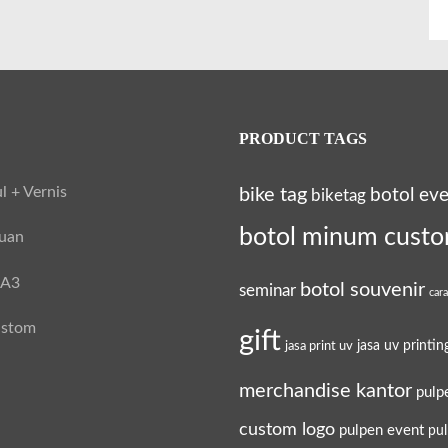
PRODUCT TAGS
l + Vernis
bike tag
botol ev
biketag
botol minum cust
tuan
 A3
botol souvenir
seminar
car
ustom
gift
jasa uv printin
jasa print uv
merchandise kantor
pulp
custom logo
pulpen event
pu