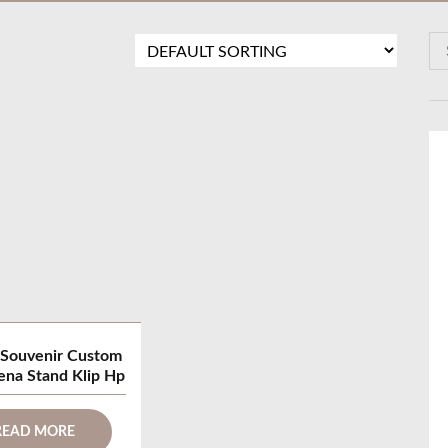
S
e
a
r
c
h
f
o
r
:
 Souvenir Custom
ena Stand Klip Hp
READ MORE