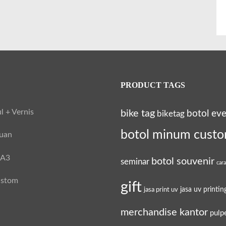
PRODUCT TAGS
l + Vernis
bike tag
botol ev
biketag
botol minum cust
tuan
 A3
botol souvenir
seminar
car
ustom
gift
jasa uv printin
jasa print uv
merchandise kantor
pulp