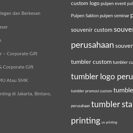
custom logo
pulpen event
pu
legan dan Berkesan
Pulpen Sablon
pulpen seminar
aser
souve
souvenir custom
m
perusahaan
souven
 – Corporate Gift
tumbler custom
tumbler c
& Corporate Gift
tumbler logo per
SMU Atau SMK
tumble
tumbler promosi custom
ing di Jakarta, Bintaro,
tumbler sta
perusahaan
printing
uv printing