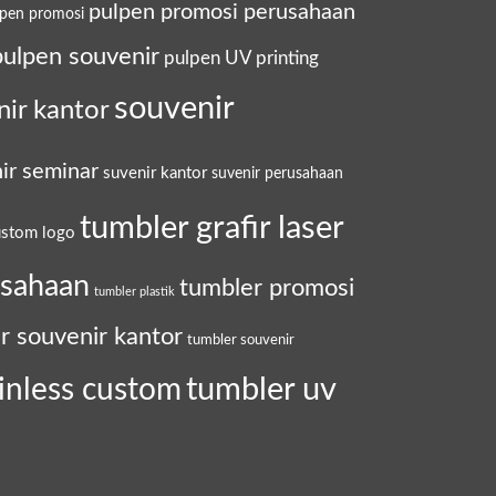
pulpen promosi perusahaan
lpen promosi
pulpen souvenir
pulpen UV printing
souvenir
nir kantor
ir seminar
suvenir kantor
suvenir perusahaan
tumbler grafir laser
ustom logo
usahaan
tumbler promosi
tumbler plastik
r souvenir kantor
tumbler souvenir
tumbler uv
inless custom