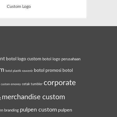
Custom Logo
ent
botol logo custom
botol logo perusahaan
om
botol promosi
botol
botol plastik souvenir
corporate
cetak tumbler
a custom emoney
merchandise custom
g
pulpen custom
pulpen
en branding