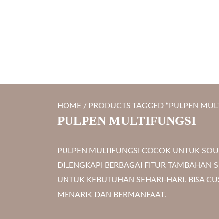
S
LYTRO.ID
Percetakan | Print UV | Grafir Laser | Digital Printing | So
k
i
p
t
o
c
HOME
/ PRODUCTS TAGGED “PULPEN MULT
o
PULPEN MULTIFUNGSI
n
t
PULPEN MULTIFUNGSI COCOK UNTUK SOUV
e
DILENGKAPI BERBAGAI FITUR TAMBAHAN S
n
UNTUK KEBUTUHAN SEHARI-HARI. BISA C
t
MENARIK DAN BERMANFAAT.