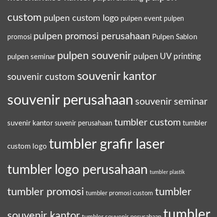
custom
pulpen custom logo
pulpen event
pulpen
pulpen promosi perusahaan
Pulpen Sablon
promosi
pulpen souvenir
pulpen UV printing
pulpen seminar
souvenir kantor
souvenir custom
souvenir perusahaan
souvenir seminar
tumbler custom
suvenir kantor
tumbler
suvenir perusahaan
tumbler grafir laser
custom logo
tumbler logo perusahaan
tumbler plastik
tumbler promosi
tumbler
tumbler promosi custom
tumbler
souvenir kantor
tumbler souvenir perusahaan