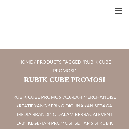
S
LYTRO.ID
Percetakan | Print UV | Grafir Laser | Digital Printing | Souvenir Custom
k
M
i
e
p
n
t
u
o
c
HOME
/ PRODUCTS TAGGED “RUBIK CUBE
o
PROMOSI”
n
RUBIK CUBE PROMOSI
t
e
RUBIK CUBE PROMOSI ADALAH MERCHANDISE
n
KREATIF YANG SERING DIGUNAKAN SEBAGAI
t
MEDIA BRANDING DALAM BERBAGAI EVENT
DAN KEGIATAN PROMOSI. SETIAP SISI RUBIK