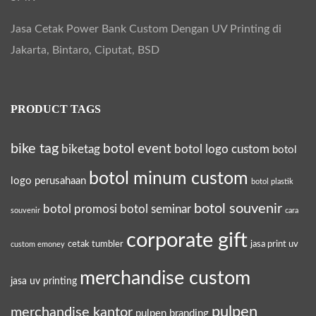
Jasa Cetak Power Bank Custom Dengan UV Printing di
Jakarta, Bintaro, Ciputat, BSD
PRODUCT TAGS
bike tag
botol event
biketag
botol logo custom
botol
botol minum custom
logo perusahaan
botol plastik
botol souvenir
botol promosi
botol seminar
souvenir
cara
corporate gift
cetak tumbler
jasa print uv
custom emoney
merchandise custom
jasa uv printing
pulpen
merchandise kantor
pulpen branding