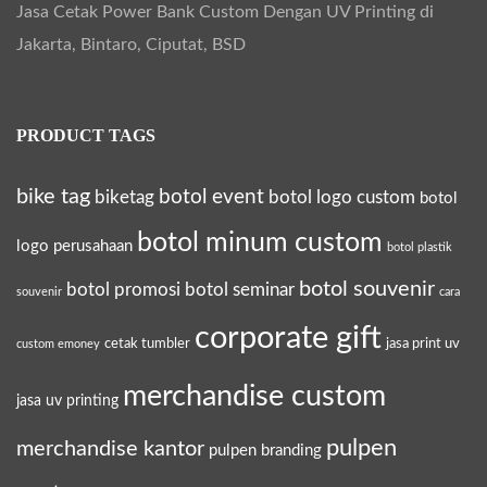
Jasa Cetak Power Bank Custom Dengan UV Printing di
Jakarta, Bintaro, Ciputat, BSD
PRODUCT TAGS
bike tag
botol event
biketag
botol logo custom
botol
botol minum custom
logo perusahaan
botol plastik
botol souvenir
botol promosi
botol seminar
souvenir
cara
corporate gift
cetak tumbler
jasa print uv
custom emoney
merchandise custom
jasa uv printing
pulpen
merchandise kantor
pulpen branding