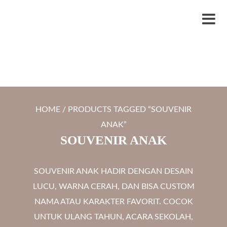
S
LYTRO.ID
Percetakan | Print UV | Grafir Laser | Digital Printing | Souvenir Custom
k
M
i
e
p
n
t
u
o
c
HOME
/ PRODUCTS TAGGED “SOUVENIR
o
ANAK”
n
SOUVENIR ANAK
t
e
SOUVENIR ANAK HADIR DENGAN DESAIN
n
LUCU, WARNA CERAH, DAN BISA CUSTOM
t
NAMA ATAU KARAKTER FAVORIT. COCOK
UNTUK ULANG TAHUN, ACARA SEKOLAH,