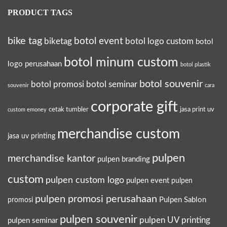
PRODUCT TAGS
bike tag
botol event
biketag
botol logo custom
botol
botol minum custom
logo perusahaan
botol plastik
botol souvenir
botol promosi
botol seminar
souvenir
cara
corporate gift
cetak tumbler
jasa print uv
custom emoney
merchandise custom
jasa uv printing
pulpen
merchandise kantor
pulpen branding
custom
pulpen custom logo
pulpen event
pulpen
pulpen promosi perusahaan
Pulpen Sablon
promosi
pulpen souvenir
pulpen UV printing
pulpen seminar