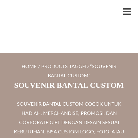
S
LYTRO.ID
Percetakan | Print UV | Grafir Laser | Digital Printing | Souvenir Custom
k
M
i
e
p
n
t
u
o
c
HOME
/ PRODUCTS TAGGED “SOUVENIR
o
BANTAL CUSTOM”
n
SOUVENIR BANTAL CUSTOM
t
e
SOUVENIR BANTAL CUSTOM COCOK UNTUK
n
HADIAH, MERCHANDISE, PROMOSI, DAN
t
CORPORATE GIFT DENGAN DESAIN SESUAI
KEBUTUHAN. BISA CUSTOM LOGO, FOTO, ATAU