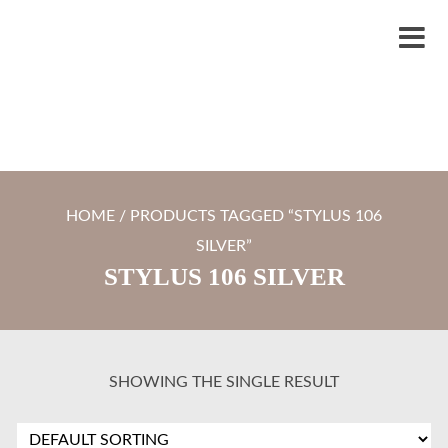
S
LYTRO.ID
Percetakan | Print UV | Grafir Laser | Digital Printing | Souvenir Custom
k
M
i
e
p
n
t
u
o
c
HOME
/ PRODUCTS TAGGED “STYLUS 106
o
SILVER”
n
STYLUS 106 SILVER
t
e
n
t
SHOWING THE SINGLE RESULT