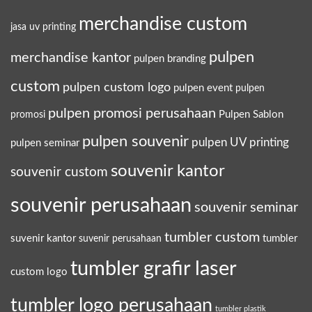
merchandise custom
jasa uv printing
pulpen
merchandise kantor
pulpen branding
custom
pulpen custom logo
pulpen event
pulpen
pulpen promosi perusahaan
Pulpen Sablon
promosi
pulpen souvenir
pulpen UV printing
pulpen seminar
souvenir kantor
souvenir custom
souvenir perusahaan
souvenir seminar
tumbler custom
suvenir kantor
tumbler
suvenir perusahaan
tumbler grafir laser
custom logo
tumbler logo perusahaan
tumbler plastik