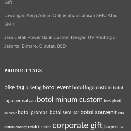
Gift
Lowongan Kerja Admin Online Shop Lulusan SMU Atau
SMK
Jasa Cetak Power Bank Custom Dengan UV Printing di
Jakarta, Bintaro, Ciputat, BSD
PRODUCT TAGS
bike tag
botol event
biketag
botol logo custom
botol
botol minum custom
logo perusahaan
botol plastik
botol souvenir
botol promosi
botol seminar
souvenir
cara
corporate gift
cetak tumbler
jasa print uv
custom emoney