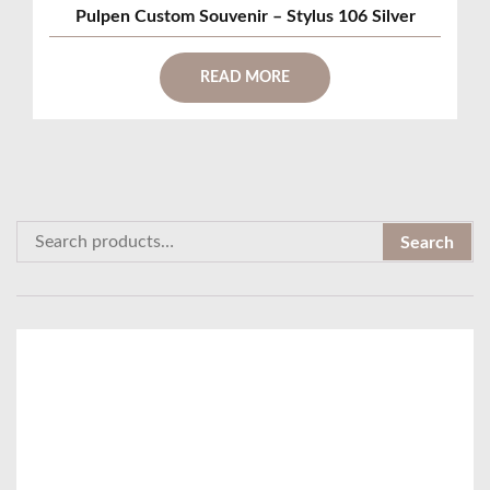
Pulpen Custom Souvenir – Stylus 106 Silver
READ MORE
S
Search
e
a
r
c
h
f
o