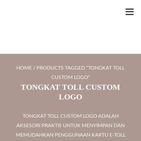
S
LYTRO.ID
Percetakan | Print UV | Grafir Laser | Digital Printing | Souvenir Custom
k
M
i
e
p
n
t
u
o
c
HOME
/ PRODUCTS TAGGED “TONGKAT TOLL
o
CUSTOM LOGO”
n
TONGKAT TOLL CUSTOM
t
LOGO
e
n
TONGKAT TOLL CUSTOM LOGO ADALAH
t
AKSESORI PRAKTIS UNTUK MENYIMPAN DAN
MEMUDAHKAN PENGGUNAAN KARTU E-TOLL