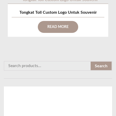
Tongkat Toll Custom Logo Untuk Souvenir
READ MORE
S
Search
e
a
r
c
h
f