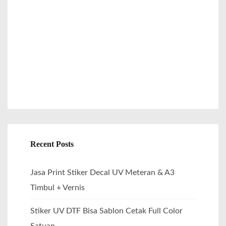
o
r
:
Recent Posts
Jasa Print Stiker Decal UV Meteran & A3
Timbul + Vernis
Stiker UV DTF Bisa Sablon Cetak Full Color
Satuan