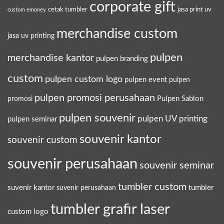
corporate gift
cetak tumbler
jasa print uv
custom emoney
merchandise custom
jasa uv printing
pulpen
merchandise kantor
pulpen branding
custom
pulpen custom logo
pulpen event
pulpen
pulpen promosi perusahaan
Pulpen Sablon
promosi
pulpen souvenir
pulpen UV printing
pulpen seminar
souvenir kantor
souvenir custom
souvenir perusahaan
souvenir seminar
tumbler custom
suvenir kantor
tumbler
suvenir perusahaan
tumbler grafir laser
custom logo