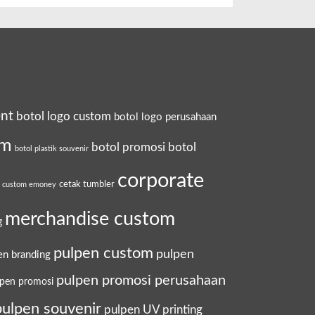
ent
botol logo custom
botol logo perusahaan
om
botol promosi
botol
botol plastik souvenir
corporate
cetak tumbler
a custom emoney
merchandise custom
g
pulpen custom
pulpen
en branding
pulpen promosi perusahaan
lpen promosi
pulpen souvenir
pulpen UV printing