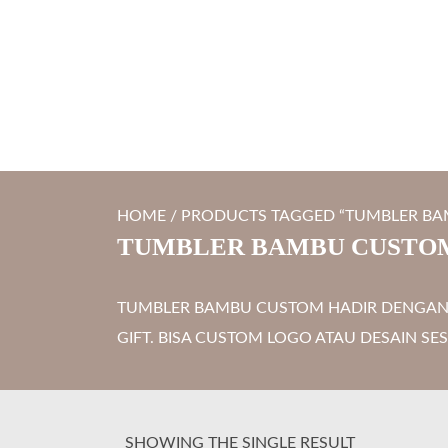
S
LYTRO.ID
Percetakan | Print UV | Grafir Laser | Digital Printing | So
k
i
p
t
o
c
HOME
/ PRODUCTS TAGGED “TUMBLER B
o
TUMBLER BAMBU CUSTO
n
t
TUMBLER BAMBU CUSTOM HADIR DENGAN 
e
GIFT. BISA CUSTOM LOGO ATAU DESAIN 
n
t
SHOWING THE SINGLE RESULT