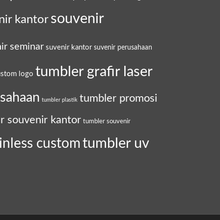
souvenir
nir kantor
ir seminar
suvenir kantor
suvenir perusahaan
tumbler grafir laser
ustom logo
usahaan
tumbler promosi
tumbler plastik
r souvenir kantor
tumbler souvenir
tumbler uv
inless custom