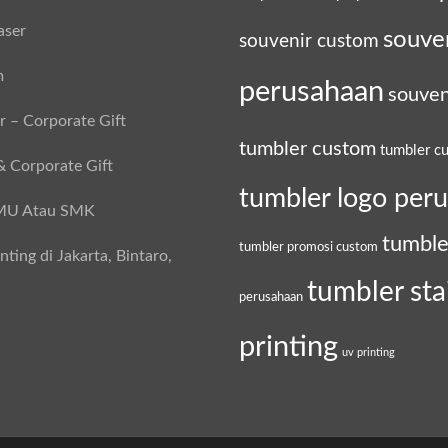
aser
souve
souvenir custom
m
perusahaan
souven
 – Corporate Gift
tumbler custom
tumbler c
& Corporate Gift
tumbler logo per
SMU Atau SMK
tumble
tumbler promosi custom
ing di Jakarta, Bintaro,
tumbler sta
perusahaan
printing
uv printing