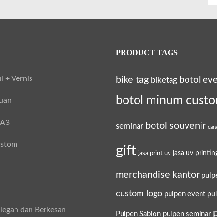
PRODUCT TAGS
l + Vernis
bike tag
botol ev
biketag
botol minum cust
tuan
 A3
botol souvenir
seminar
car
ustom
gift
jasa uv printin
jasa print uv
merchandise kantor
pulp
custom logo
pulpen event
pu
legan dan Berkesan
Pulpen Sablon
pulpen seminar