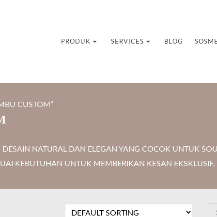
uvenir Custom
PRODUK
SERVICES
BLOG
SOSM
AMBU CUSTOM”
M
DESAIN NATURAL DAN ELEGAN YANG COCOK UNTUK SOU
SESUAI KEBUTUHAN UNTUK MEMBERIKAN KESAN EKSKLUSI
S