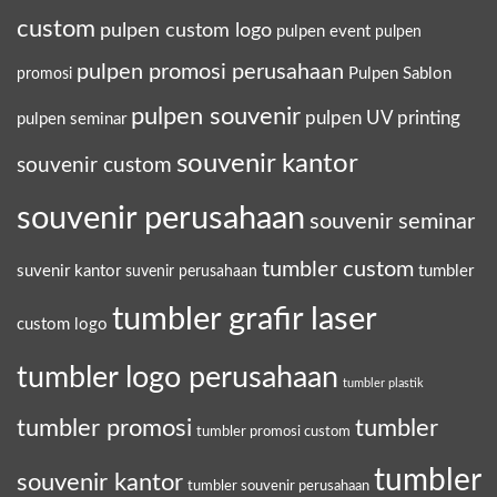
custom
pulpen custom logo
pulpen event
pulpen
pulpen promosi perusahaan
Pulpen Sablon
promosi
pulpen souvenir
pulpen UV printing
pulpen seminar
souvenir kantor
souvenir custom
souvenir perusahaan
souvenir seminar
tumbler custom
suvenir kantor
tumbler
suvenir perusahaan
tumbler grafir laser
custom logo
tumbler logo perusahaan
tumbler plastik
tumbler promosi
tumbler
tumbler promosi custom
tumbler
souvenir kantor
tumbler souvenir perusahaan