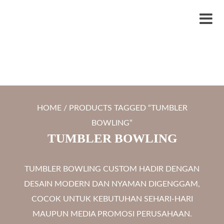
S
LYTRO.ID
Percetakan | Print UV | Grafir Laser | Digital Printing | Souvenir Custom
k
M
i
e
p
n
t
u
o
c
HOME
/ PRODUCTS TAGGED “TUMBLER
o
BOWLING”
n
TUMBLER BOWLING
t
e
TUMBLER BOWLING CUSTOM HADIR DENGAN
n
DESAIN MODERN DAN NYAMAN DIGENGGAM,
t
COCOK UNTUK KEBUTUHAN SEHARI-HARI
MAUPUN MEDIA PROMOSI PERUSAHAAN.