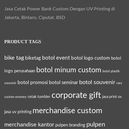
Jasa Cetak Power Bank Custom Dengan UV Printing di
Jakarta, Bintaro, Ciputat, BSD
PRODUCT TAGS
bike tag
botol event
biketag
botol logo custom
botol
botol minum custom
logo perusahaan
botol plastik
botol souvenir
botol promosi
botol seminar
souvenir
cara
corporate gift
cetak tumbler
jasa print uv
custom emoney
merchandise custom
jasa uv printing
pulpen
merchandise kantor
pulpen branding