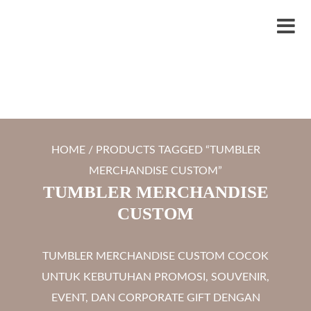
S
LYTRO.ID
Percetakan | Print UV | Grafir Laser | Digital Printing | Souvenir Custom
k
M
i
e
p
n
t
u
o
c
HOME
/ PRODUCTS TAGGED “TUMBLER
o
MERCHANDISE CUSTOM”
n
TUMBLER MERCHANDISE
t
CUSTOM
e
n
TUMBLER MERCHANDISE CUSTOM COCOK
t
UNTUK KEBUTUHAN PROMOSI, SOUVENIR,
EVENT, DAN CORPORATE GIFT DENGAN