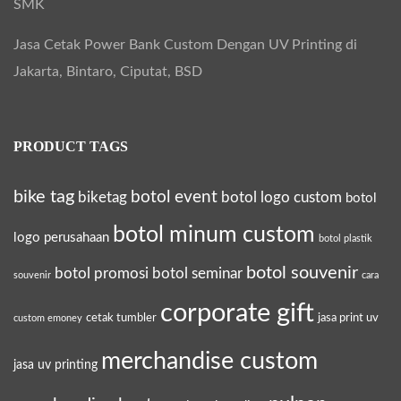
SMK
Jasa Cetak Power Bank Custom Dengan UV Printing di
Jakarta, Bintaro, Ciputat, BSD
PRODUCT TAGS
bike tag
botol event
biketag
botol logo custom
botol
botol minum custom
logo perusahaan
botol plastik
botol souvenir
botol promosi
botol seminar
souvenir
cara
corporate gift
cetak tumbler
jasa print uv
custom emoney
merchandise custom
jasa uv printing