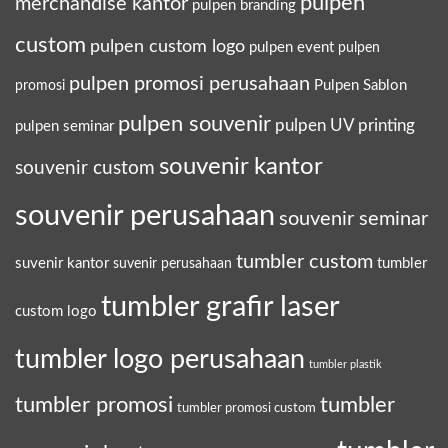
pulpen
merchandise kantor
pulpen branding
custom
pulpen custom logo
pulpen event
pulpen
pulpen promosi perusahaan
Pulpen Sablon
promosi
pulpen souvenir
pulpen UV printing
pulpen seminar
souvenir kantor
souvenir custom
souvenir perusahaan
souvenir seminar
tumbler custom
suvenir kantor
tumbler
suvenir perusahaan
tumbler grafir laser
custom logo
tumbler logo perusahaan
tumbler plastik
tumbler promosi
tumbler
tumbler promosi custom