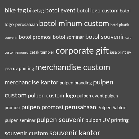
bike tag
botol event
biketag
botol logo custom
botol
botol minum custom
logo perusahaan
botol plastik
botol souvenir
botol promosi
botol seminar
souvenir
cara
corporate gift
cetak tumbler
jasa print uv
custom emoney
merchandise custom
jasa uv printing
pulpen
merchandise kantor
pulpen branding
custom
pulpen custom logo
pulpen event
pulpen
pulpen promosi perusahaan
Pulpen Sablon
promosi
pulpen souvenir
pulpen UV printing
pulpen seminar
souvenir kantor
souvenir custom