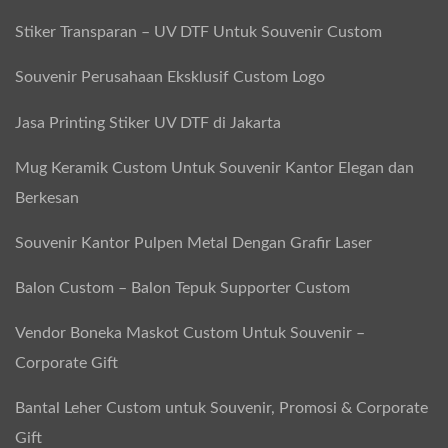
i
Stiker Transparan – UV DTF Untuk Souvenir Custom
r
,
Souvenir Perusahaan Eksklusif Custom Logo
P
Jasa Printing Stiker UV DTF di Jakarta
r
o
Mug Keramik Custom Untuk Souvenir Kantor Elegan dan
m
Berkesan
o
Souvenir Kantor Pulpen Metal Dengan Grafir Laser
s
i
Balon Custom – Balon Tepuk Supporter Custom
&
Vendor Boneka Maskot Custom Untuk Souvenir –
C
Corporate Gift
o
r
Bantal Leher Custom untuk Souvenir, Promosi & Corporate
p
Gift