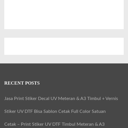
s
t
o
m
u
n
t
u
k
S
RECENT POSTS
o
u
Jasa Print Stiker Decal UV Meteran & A3 Timbul + Vernis
v
Stiker UV DTF Bisa Sablon Cetak Full Color Satuan
e
n
Cetak – Print Stiker UV DTF Timbul Meteran & A3