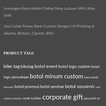
o
Lowongan Kerja Admin Online Shop Lulusan SMU Atau
r
SMK
a
t
Jasa Cetak Power Bank Custom Dengan UV Printing di
e
Jakarta, Bintaro, Ciputat, BSD
G
i
PRODUCT TAGS
f
t
bike tag
botol event
biketag
botol logo custom
botol
botol minum custom
logo perusahaan
botol plastik
botol souvenir
botol promosi
botol seminar
souvenir
cara
corporate gift
cetak tumbler
jasa print uv
custom emoney