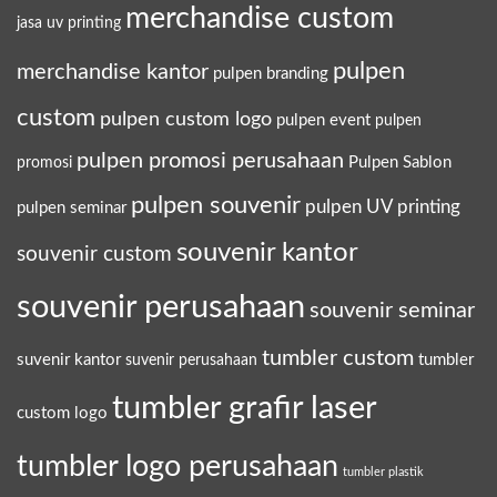
merchandise custom
jasa uv printing
pulpen
merchandise kantor
pulpen branding
custom
pulpen custom logo
pulpen event
pulpen
pulpen promosi perusahaan
Pulpen Sablon
promosi
pulpen souvenir
pulpen UV printing
pulpen seminar
souvenir kantor
souvenir custom
souvenir perusahaan
souvenir seminar
tumbler custom
suvenir kantor
tumbler
suvenir perusahaan
tumbler grafir laser
custom logo
tumbler logo perusahaan
tumbler plastik