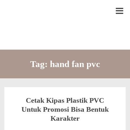
S
LYTRO.ID
Percetakan | Print UV | Grafir Laser | Digital Printing | Souvenir Custom
k
M
i
e
p
n
t
u
o
c
Tag:
hand fan pvc
o
n
t
e
Cetak Kipas Plastik PVC
n
Untuk Promosi Bisa Bentuk
t
Karakter