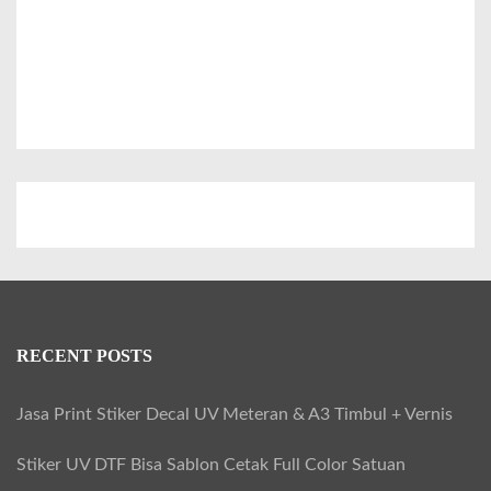
a
s
t
i
k
P
V
C
U
n
t
RECENT POSTS
u
k
Jasa Print Stiker Decal UV Meteran & A3 Timbul + Vernis
P
Stiker UV DTF Bisa Sablon Cetak Full Color Satuan
r