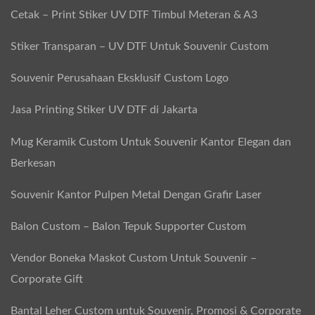
o
Cetak – Print Stiker UV DTF Timbul Meteran & A3
m
Stiker Transparan – UV DTF Untuk Souvenir Custom
o
s
Souvenir Perusahaan Eksklusif Custom Logo
i
Jasa Printing Stiker UV DTF di Jakarta
B
i
Mug Keramik Custom Untuk Souvenir Kantor Elegan dan
s
Berkesan
a
Souvenir Kantor Pulpen Metal Dengan Grafir Laser
B
e
Balon Custom – Balon Tepuk Supporter Custom
n
Vendor Boneka Maskot Custom Untuk Souvenir –
t
Corporate Gift
u
k
Bantal Leher Custom untuk Souvenir, Promosi & Corporate