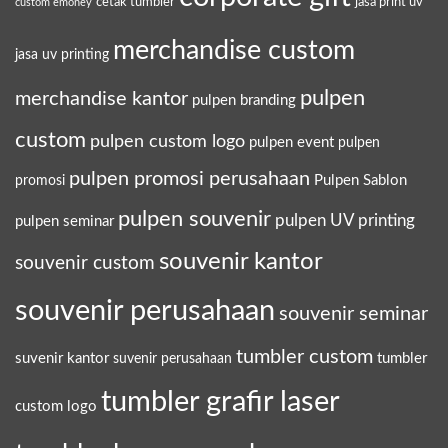
cetak tumbler
jasa print uv
custom emoney
merchandise custom
jasa uv printing
pulpen
merchandise kantor
pulpen branding
custom
pulpen custom logo
pulpen event
pulpen
pulpen promosi perusahaan
Pulpen Sablon
promosi
pulpen souvenir
pulpen UV printing
pulpen seminar
souvenir kantor
souvenir custom
souvenir perusahaan
souvenir seminar
tumbler custom
suvenir kantor
tumbler
suvenir perusahaan
tumbler grafir laser
custom logo