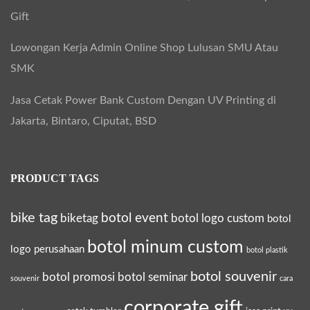
K
Gift
a
Lowongan Kerja Admin Online Shop Lulusan SMU Atau
r
SMK
a
k
Jasa Cetak Power Bank Custom Dengan UV Printing di
t
Jakarta, Bintaro, Ciputat, BSD
e
r
PRODUCT TAGS
bike tag
botol event
biketag
botol logo custom
botol
botol minum custom
logo perusahaan
botol plastik
botol souvenir
botol promosi
botol seminar
souvenir
cara
corporate gift