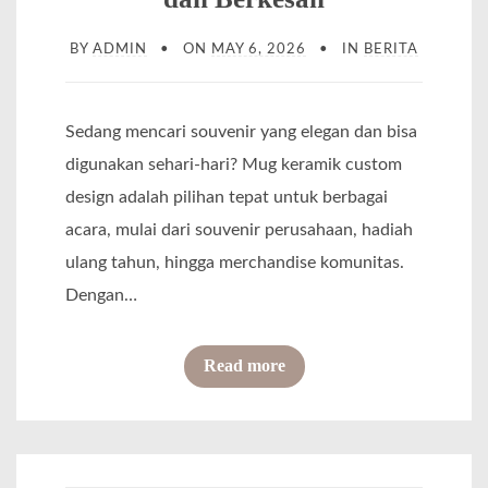
BY
ADMIN
ON
MAY 6, 2026
IN
BERITA
Sedang mencari souvenir yang elegan dan bisa
digunakan sehari-hari? Mug keramik custom
design adalah pilihan tepat untuk berbagai
acara, mulai dari souvenir perusahaan, hadiah
ulang tahun, hingga merchandise komunitas.
Dengan…
o
Read more
f
C
u