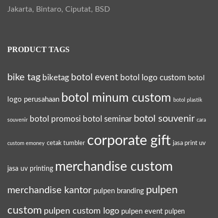
,
Jakarta, Bintaro, Ciputat, BSD
d
a
PRODUCT TAGS
n
B
bike tag
botol event
biketag
botol logo custom
botol
e
r
botol minum custom
logo perusahaan
botol plastik
k
botol souvenir
botol promosi
botol seminar
souvenir
cara
e
s
corporate gift
cetak tumbler
jasa print uv
custom emoney
a
merchandise custom
n
jasa uv printing
pulpen
merchandise kantor
pulpen branding
custom
pulpen custom logo
pulpen event
pulpen