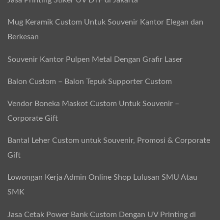
Jasa Printing Stiker UV DTF di Jakarta
n
i
Mug Keramik Custom Untuk Souvenir Kantor Elegan dan
r
Berkesan
:
Souvenir Kantor Pulpen Metal Dengan Grafir Laser
U
n
Balon Custom – Balon Tepuk Supporter Custom
i
Vendor Boneka Maskot Custom Untuk Souvenir –
k
Corporate Gift
,
E
Bantal Leher Custom untuk Souvenir, Promosi & Corporate
l
Gift
e
Lowongan Kerja Admin Online Shop Lulusan SMU Atau
g
SMK
a
n
Jasa Cetak Power Bank Custom Dengan UV Printing di