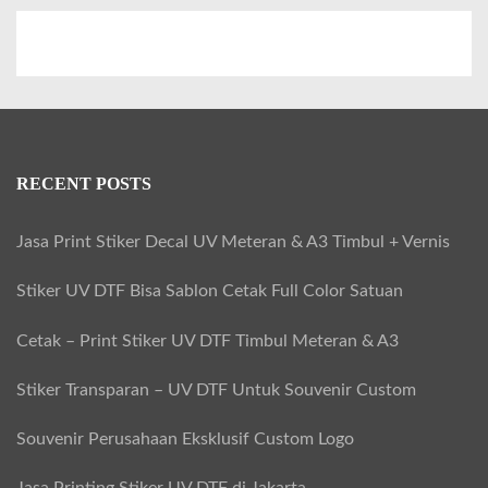
r
a
m
i
k
u
RECENT POSTS
n
t
Jasa Print Stiker Decal UV Meteran & A3 Timbul + Vernis
u
Stiker UV DTF Bisa Sablon Cetak Full Color Satuan
k
S
Cetak – Print Stiker UV DTF Timbul Meteran & A3
o
Stiker Transparan – UV DTF Untuk Souvenir Custom
u
v
Souvenir Perusahaan Eksklusif Custom Logo
e