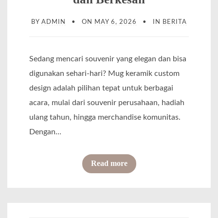
BY
ADMIN
ON
MAY 6, 2026
IN
BERITA
Sedang mencari souvenir yang elegan dan bisa
digunakan sehari-hari? Mug keramik custom
design adalah pilihan tepat untuk berbagai
acara, mulai dari souvenir perusahaan, hadiah
ulang tahun, hingga merchandise komunitas.
Dengan…
o
Read more
f
C
u