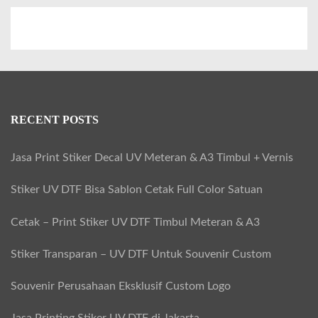
r
a
m
i
k
u
RECENT POSTS
n
t
Jasa Print Stiker Decal UV Meteran & A3 Timbul + Vernis
u
Stiker UV DTF Bisa Sablon Cetak Full Color Satuan
k
S
Cetak – Print Stiker UV DTF Timbul Meteran & A3
o
Stiker Transparan – UV DTF Untuk Souvenir Custom
u
v
Souvenir Perusahaan Eksklusif Custom Logo
e