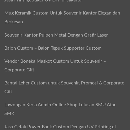
Jasa Printing Stiker UV DTF di Jakarta
n
i
Mug Keramik Custom Untuk Souvenir Kantor Elegan dan
r
Berkesan
:
Souvenir Kantor Pulpen Metal Dengan Grafir Laser
U
n
Balon Custom – Balon Tepuk Supporter Custom
i
Vendor Boneka Maskot Custom Untuk Souvenir –
k
Corporate Gift
,
E
Bantal Leher Custom untuk Souvenir, Promosi & Corporate
l
Gift
e
Lowongan Kerja Admin Online Shop Lulusan SMU Atau
g
SMK
a
n
Jasa Cetak Power Bank Custom Dengan UV Printing di