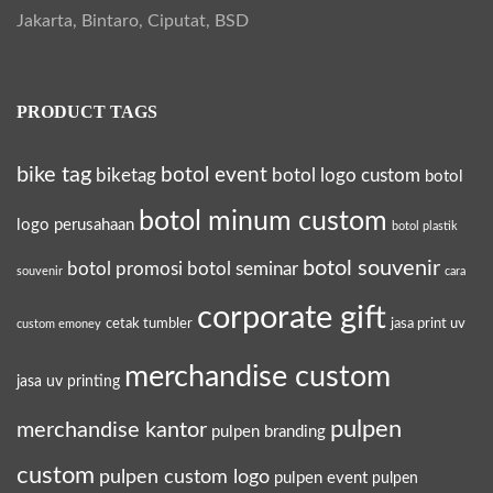
,
Jakarta, Bintaro, Ciputat, BSD
d
a
PRODUCT TAGS
n
B
bike tag
botol event
biketag
botol logo custom
botol
e
r
botol minum custom
logo perusahaan
botol plastik
k
botol souvenir
botol promosi
botol seminar
souvenir
cara
e
s
corporate gift
cetak tumbler
jasa print uv
custom emoney
a
merchandise custom
n
jasa uv printing
pulpen
merchandise kantor
pulpen branding
custom
pulpen custom logo
pulpen event
pulpen