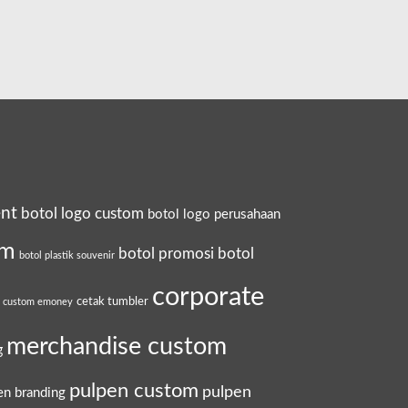
ent
botol logo custom
botol logo perusahaan
om
botol promosi
botol
botol plastik souvenir
corporate
cetak tumbler
a custom emoney
merchandise custom
g
pulpen custom
pulpen
en branding