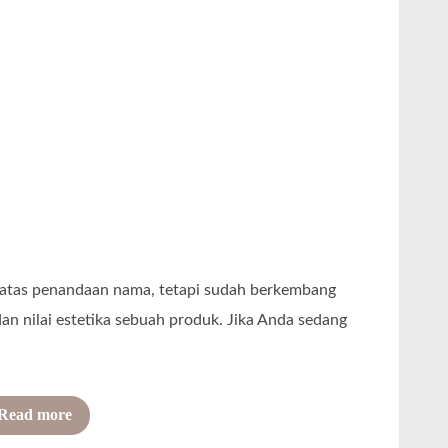
p
a
M
i
n
i
m
u
m
O
ebatas penandaan nama, tetapi sudah berkembang
r
dan nilai estetika sebuah produk. Jika Anda sedang
d
e
r
o
Read more
–
f