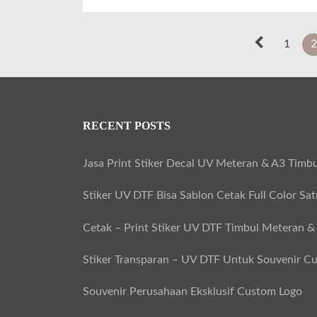
P
P
P
P
1
2
o
r
a
a
s
e
g
g
t
v
e
e
RECENT POSTS
s
i
p
o
Jasa Print Stiker Decal UV Meteran & A3 Timbu
a
u
g
Stiker UV DTF Bisa Sablon Cetak Full Color Sa
s
i
p
Cetak – Print Stiker UV DTF Timbul Meteran &
n
a
Stiker Transparan – UV DTF Untuk Souvenir C
a
g
t
e
Souvenir Perusahaan Eksklusif Custom Logo
i