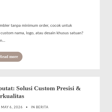
P
r
e
s
umbler tanpa minimum order, cocok untuk
i
custom nama, logo, atau desain khusus satuan?
s
dan…
i
,
o
Read more
C
f
e
L
p
a
a
s
putat: Solusi Custom Presisi &
t
e
rkualitas
,
r
d
N
MAY 6, 2026
IN
BERITA
G