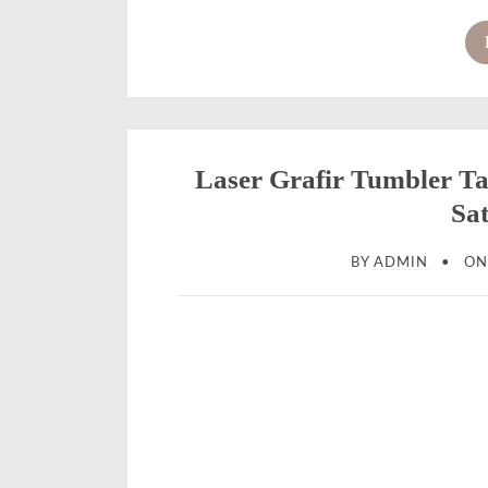
Laser Grafir Tumbler 
Sat
BY
ADMIN
O