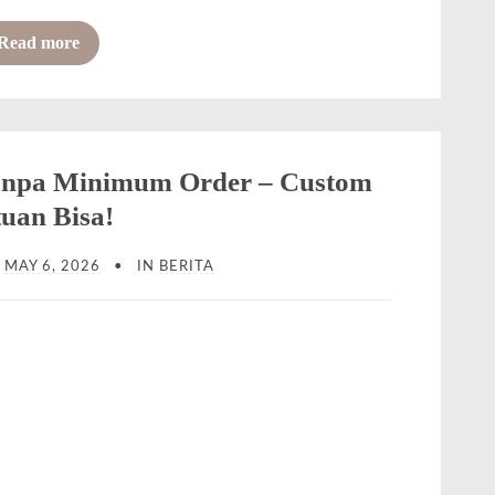
o
Read more
f
J
a
s
Tanpa Minimum Order – Custom
a
uan Bisa!
G
N
MAY 6, 2026
IN
BERITA
r
a
f
i
r
L
a