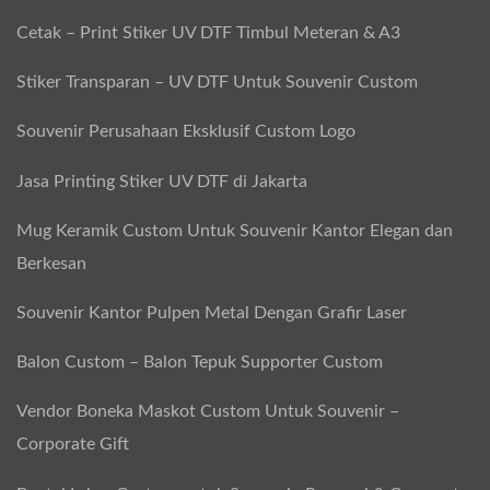
–
Cetak – Print Stiker UV DTF Timbul Meteran & A3
C
Stiker Transparan – UV DTF Untuk Souvenir Custom
u
s
Souvenir Perusahaan Eksklusif Custom Logo
t
Jasa Printing Stiker UV DTF di Jakarta
o
m
Mug Keramik Custom Untuk Souvenir Kantor Elegan dan
E
Berkesan
k
Souvenir Kantor Pulpen Metal Dengan Grafir Laser
s
k
Balon Custom – Balon Tepuk Supporter Custom
l
Vendor Boneka Maskot Custom Untuk Souvenir –
u
Corporate Gift
s
i