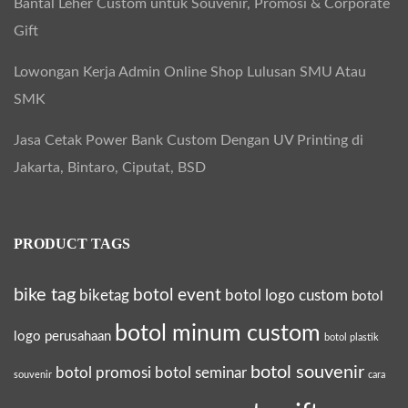
Bantal Leher Custom untuk Souvenir, Promosi & Corporate
f
Gift
&
Lowongan Kerja Admin Online Shop Lulusan SMU Atau
T
SMK
a
h
Jasa Cetak Power Bank Custom Dengan UV Printing di
a
Jakarta, Bintaro, Ciputat, BSD
n
L
PRODUCT TAGS
a
m
bike tag
botol event
biketag
botol logo custom
botol
a
botol minum custom
logo perusahaan
botol plastik
botol souvenir
botol promosi
botol seminar
souvenir
cara