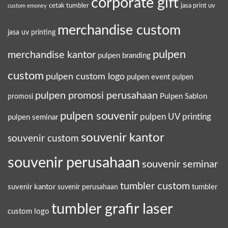
corporate gift
cetak tumbler
jasa print uv
custom emoney
merchandise custom
jasa uv printing
pulpen
merchandise kantor
pulpen branding
custom
pulpen custom logo
pulpen event
pulpen
pulpen promosi perusahaan
Pulpen Sablon
promosi
pulpen souvenir
pulpen UV printing
pulpen seminar
souvenir kantor
souvenir custom
souvenir perusahaan
souvenir seminar
tumbler custom
suvenir kantor
tumbler
suvenir perusahaan
tumbler grafir laser
custom logo