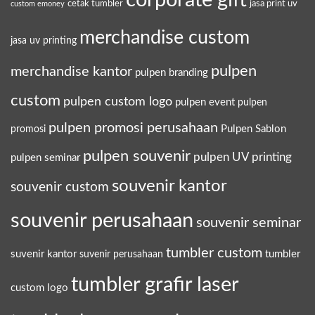
corporate gift
cetak tumbler
jasa print uv
custom emoney
merchandise custom
jasa uv printing
pulpen
merchandise kantor
pulpen branding
custom
pulpen custom logo
pulpen event
pulpen
pulpen promosi perusahaan
Pulpen Sablon
promosi
pulpen souvenir
pulpen UV printing
pulpen seminar
souvenir kantor
souvenir custom
souvenir perusahaan
souvenir seminar
tumbler custom
suvenir kantor
tumbler
suvenir perusahaan
tumbler grafir laser
custom logo