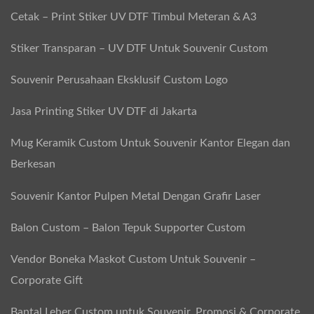
r
Cetak – Print Stiker UV DTF Timbul Meteran & A3
t
Stiker Transparan – UV DTF Untuk Souvenir Custom
e
r
Souvenir Perusahaan Eksklusif Custom Logo
C
Jasa Printing Stiker UV DTF di Jakarta
u
s
Mug Keramik Custom Untuk Souvenir Kantor Elegan dan
t
Berkesan
o
Souvenir Kantor Pulpen Metal Dengan Grafir Laser
m
Balon Custom – Balon Tepuk Supporter Custom
Vendor Boneka Maskot Custom Untuk Souvenir –
Corporate Gift
Bantal Leher Custom untuk Souvenir, Promosi & Corporate