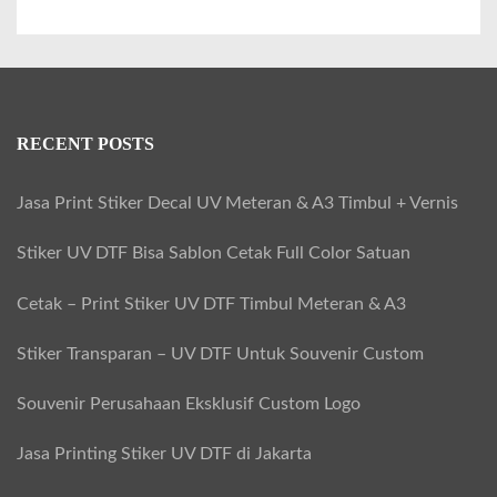
m
i
k
u
RECENT POSTS
n
t
Jasa Print Stiker Decal UV Meteran & A3 Timbul + Vernis
u
Stiker UV DTF Bisa Sablon Cetak Full Color Satuan
k
S
Cetak – Print Stiker UV DTF Timbul Meteran & A3
o
Stiker Transparan – UV DTF Untuk Souvenir Custom
u
v
Souvenir Perusahaan Eksklusif Custom Logo
e
Jasa Printing Stiker UV DTF di Jakarta
n