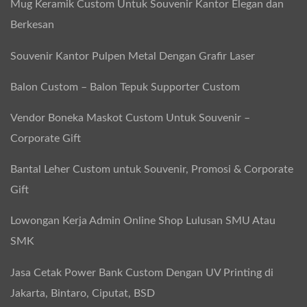
i
Mug Keramik Custom Untuk Souvenir Kantor Elegan dan
r
Berkesan
:
Souvenir Kantor Pulpen Metal Dengan Grafir Laser
U
n
Balon Custom – Balon Tepuk Supporter Custom
i
Vendor Boneka Maskot Custom Untuk Souvenir –
k
Corporate Gift
,
E
Bantal Leher Custom untuk Souvenir, Promosi & Corporate
l
Gift
e
Lowongan Kerja Admin Online Shop Lulusan SMU Atau
g
SMK
a
n
Jasa Cetak Power Bank Custom Dengan UV Printing di
,
Jakarta, Bintaro, Ciputat, BSD