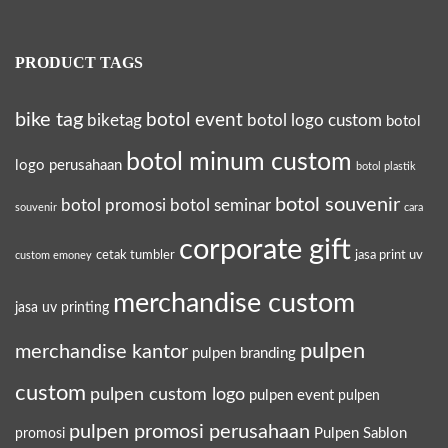
d
a
PRODUCT TAGS
n
B
bike tag
botol event
biketag
botol logo custom
botol
e
r
botol minum custom
logo perusahaan
botol plastik
k
botol souvenir
botol promosi
botol seminar
souvenir
cara
e
s
corporate gift
cetak tumbler
jasa print uv
custom emoney
a
merchandise custom
n
jasa uv printing
pulpen
merchandise kantor
pulpen branding
custom
pulpen custom logo
pulpen event
pulpen
pulpen promosi perusahaan
Pulpen Sablon
promosi