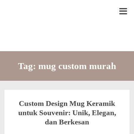
S
LYTRO.ID
Percetakan | Print UV | Grafir Laser | Digital Printing | Souvenir Custom
k
M
i
e
p
n
t
u
o
c
Tag:
mug custom murah
o
n
t
e
Custom Design Mug Keramik
n
untuk Souvenir: Unik, Elegan,
t
dan Berkesan