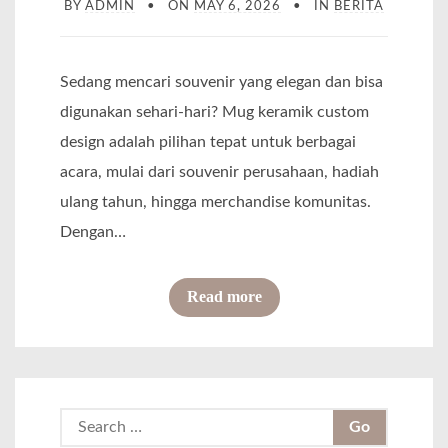
BY
ADMIN
ON
MAY 6, 2026
IN
BERITA
Sedang mencari souvenir yang elegan dan bisa
digunakan sehari-hari? Mug keramik custom
design adalah pilihan tepat untuk berbagai
acara, mulai dari souvenir perusahaan, hadiah
ulang tahun, hingga merchandise komunitas.
Dengan…
o
Read more
f
C
u
s
S
t